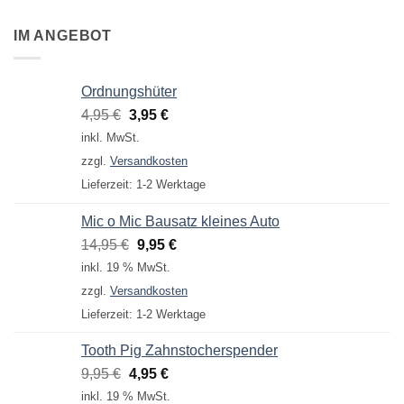
IM ANGEBOT
Ordnungshüter
Ursprünglicher
Aktueller
4,95
€
3,95
€
Preis
Preis
inkl. MwSt.
war:
ist:
zzgl.
Versandkosten
4,95 €
3,95 €.
Lieferzeit:
1-2 Werktage
Mic o Mic Bausatz kleines Auto
Ursprünglicher
Aktueller
14,95
€
9,95
€
Preis
Preis
inkl. 19 % MwSt.
war:
ist:
zzgl.
Versandkosten
14,95 €
9,95 €.
Lieferzeit:
1-2 Werktage
Tooth Pig Zahnstocherspender
Ursprünglicher
Aktueller
9,95
€
4,95
€
Preis
Preis
inkl. 19 % MwSt.