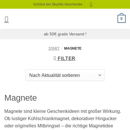
Zum
Schöne bis Skurille Geschenke
Inhalt
springen
0
ab 50€ gratis Versand !
START
/
MAGNETE
FILTER
Magnete
Magnete sind kleine Geschenkideen mit großer Wirkung.
Ob lustiger Kühlschrankmagnet, dekorativer Hingucker
oder originelles Mitbringsel – die richtige Magnetidee