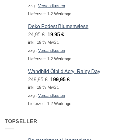
war:
ist:
zzgl.
Versandkosten
9,95 €
4,95 €.
Lieferzeit:
1-2 Werktage
Deko Podest Blumenwiese
Ursprünglicher
Aktueller
24,95
€
19,95
€
Preis
Preis
inkl. 19 % MwSt.
war:
ist:
zzgl.
Versandkosten
24,95 €
19,95 €.
Lieferzeit:
1-2 Werktage
Wandbild Ölbild Acryl Rainy Day
Ursprünglicher
Aktueller
249,95
€
199,95
€
Preis
Preis
inkl. 19 % MwSt.
war:
ist:
zzgl.
Versandkosten
249,95 €
199,95 €.
Lieferzeit:
1-2 Werktage
TOPSELLER