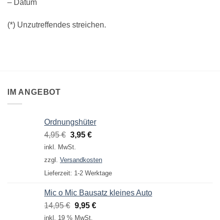
– Datum
(*) Unzutreffendes streichen.
IM ANGEBOT
Ordnungshüter
Ursprünglicher
Aktueller
4,95
€
3,95
€
Preis
Preis
inkl. MwSt.
war:
ist:
zzgl.
Versandkosten
4,95 €
3,95 €.
Lieferzeit:
1-2 Werktage
Mic o Mic Bausatz kleines Auto
Ursprünglicher
Aktueller
14,95
€
9,95
€
Preis
Preis
inkl. 19 % MwSt.