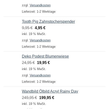
war:
ist:
zzgl.
Versandkosten
14,95 €
9,95 €.
Lieferzeit:
1-2 Werktage
Tooth Pig Zahnstocherspender
Ursprünglicher
Aktueller
9,95
€
4,95
€
Preis
Preis
inkl. 19 % MwSt.
war:
ist:
zzgl.
Versandkosten
9,95 €
4,95 €.
Lieferzeit:
1-2 Werktage
Deko Podest Blumenwiese
Ursprünglicher
Aktueller
24,95
€
19,95
€
Preis
Preis
inkl. 19 % MwSt.
war:
ist:
zzgl.
Versandkosten
24,95 €
19,95 €.
Lieferzeit:
1-2 Werktage
Wandbild Ölbild Acryl Rainy Day
Ursprünglicher
Aktueller
249,95
€
199,95
€
Preis
Preis
inkl. 19 % MwSt.
war:
ist: