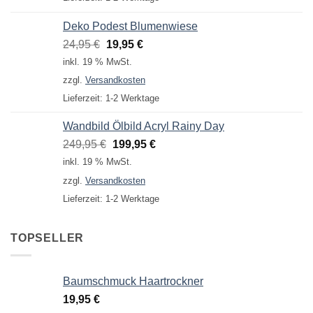
Deko Podest Blumenwiese
Ursprünglicher
Aktueller
24,95
€
19,95
€
Preis
Preis
inkl. 19 % MwSt.
war:
ist:
zzgl.
Versandkosten
24,95 €
19,95 €.
Lieferzeit:
1-2 Werktage
Wandbild Ölbild Acryl Rainy Day
Ursprünglicher
Aktueller
249,95
€
199,95
€
Preis
Preis
inkl. 19 % MwSt.
war:
ist:
zzgl.
Versandkosten
249,95 €
199,95 €.
Lieferzeit:
1-2 Werktage
TOPSELLER
Baumschmuck Haartrockner
19,95
€