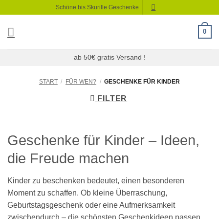
Zum
Schöne bis Skurille Geschenke
Inhalt
springen
0
ab 50€ gratis Versand !
START
/
FÜR WEN?
/
GESCHENKE FÜR KINDER
FILTER
Geschenke für Kinder – Ideen,
die Freude machen
Kinder zu beschenken bedeutet, einen besonderen
Moment zu schaffen. Ob kleine Überraschung,
Geburtstagsgeschenk oder eine Aufmerksamkeit
zwischendurch – die schönsten Geschenkideen passen