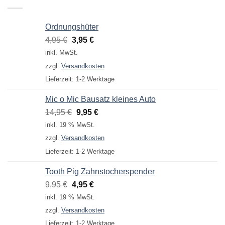
Ordnungshüter
Ursprünglicher
Aktueller
4,95
€
3,95
€
Preis
Preis
inkl. MwSt.
war:
ist:
zzgl.
Versandkosten
4,95 €
3,95 €.
Lieferzeit:
1-2 Werktage
Mic o Mic Bausatz kleines Auto
Ursprünglicher
Aktueller
14,95
€
9,95
€
Preis
Preis
inkl. 19 % MwSt.
war:
ist:
zzgl.
Versandkosten
14,95 €
9,95 €.
Lieferzeit:
1-2 Werktage
Tooth Pig Zahnstocherspender
Ursprünglicher
Aktueller
9,95
€
4,95
€
Preis
Preis
inkl. 19 % MwSt.
war:
ist:
zzgl.
Versandkosten
9,95 €
4,95 €.
Lieferzeit:
1-2 Werktage