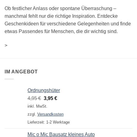
Ob festlicher Anlass oder spontane Überraschung –
manchmal fehlt nur die richtige Inspiration. Entdecke
Geschenkideen für verschiedene Gelegenheiten und finde
etwas Passendes für Menschen, die dir wichtig sind.
>
IM ANGEBOT
Ordnungshüter
Ursprünglicher
Aktueller
4,95
€
3,95
€
Preis
Preis
inkl. MwSt.
war:
ist:
zzgl.
Versandkosten
4,95 €
3,95 €.
Lieferzeit:
1-2 Werktage
Mic o Mic Bausatz kleines Auto