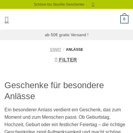
Zum
Schöne bis Skurille Geschenke
Inhalt
springen
0
ab 50€ gratis Versand !
START
/
ANLÄSSE
FILTER
Geschenke für besondere
Anlässe
Ein besonderer Anlass verdient ein Geschenk, das zum
Moment und zum Menschen passt. Ob Geburtstag,
Hochzeit, Geburt oder ein festlicher Feiertag – die richtige
Geschenkidee zeigt Aufmerksamkeit und macht schöne