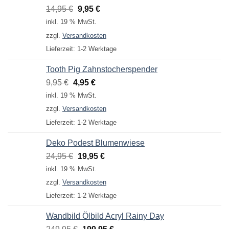
Ursprünglicher
Aktueller
14,95
€
9,95
€
Preis
Preis
inkl. 19 % MwSt.
war:
ist:
zzgl.
Versandkosten
14,95 €
9,95 €.
Lieferzeit:
1-2 Werktage
Tooth Pig Zahnstocherspender
Ursprünglicher
Aktueller
9,95
€
4,95
€
Preis
Preis
inkl. 19 % MwSt.
war:
ist:
zzgl.
Versandkosten
9,95 €
4,95 €.
Lieferzeit:
1-2 Werktage
Deko Podest Blumenwiese
Ursprünglicher
Aktueller
24,95
€
19,95
€
Preis
Preis
inkl. 19 % MwSt.
war:
ist:
zzgl.
Versandkosten
24,95 €
19,95 €.
Lieferzeit:
1-2 Werktage
Wandbild Ölbild Acryl Rainy Day
Ursprünglicher
Aktueller