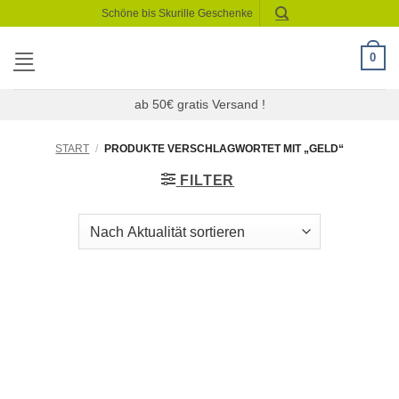
Zum
Schöne bis Skurille Geschenke
Inhalt
springen
0
ab 50€ gratis Versand !
START
/
PRODUKTE VERSCHLAGWORTET MIT „GELD“
FILTER