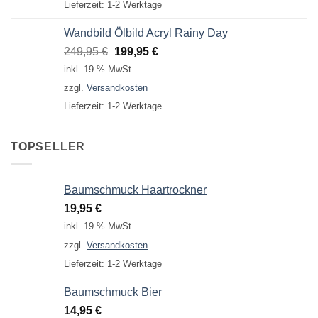
Lieferzeit:
1-2 Werktage
Wandbild Ölbild Acryl Rainy Day
Ursprünglicher
Aktueller
249,95
€
199,95
€
Preis
Preis
inkl. 19 % MwSt.
war:
ist:
zzgl.
Versandkosten
249,95 €
199,95 €.
Lieferzeit:
1-2 Werktage
TOPSELLER
Baumschmuck Haartrockner
19,95
€
inkl. 19 % MwSt.
zzgl.
Versandkosten
Lieferzeit:
1-2 Werktage
Baumschmuck Bier
14,95
€