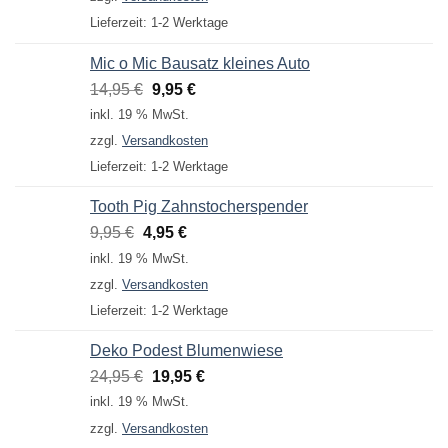
4,95 €
3,95 €.
Lieferzeit:
1-2 Werktage
Mic o Mic Bausatz kleines Auto
Ursprünglicher
Aktueller
14,95
€
9,95
€
Preis
Preis
inkl. 19 % MwSt.
war:
ist:
zzgl.
Versandkosten
14,95 €
9,95 €.
Lieferzeit:
1-2 Werktage
Tooth Pig Zahnstocherspender
Ursprünglicher
Aktueller
9,95
€
4,95
€
Preis
Preis
inkl. 19 % MwSt.
war:
ist:
zzgl.
Versandkosten
9,95 €
4,95 €.
Lieferzeit:
1-2 Werktage
Deko Podest Blumenwiese
Ursprünglicher
Aktueller
24,95
€
19,95
€
Preis
Preis
inkl. 19 % MwSt.
war:
ist:
zzgl.
Versandkosten
24,95 €
19,95 €.