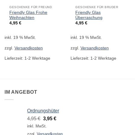
GESCHENKE FÜR FREUND
GESCHENKE FÜR BRUDER
Friendly Glas Frohe
Friendly Glas
Weihnachten
Überraschung
4,95
€
4,95
€
inkl. 19 % MwSt.
inkl. 19 % MwSt.
zzgl.
Versandkosten
zzgl.
Versandkosten
Lieferzeit:
1-2 Werktage
Lieferzeit:
1-2 Werktage
IM ANGEBOT
Ordnungshüter
Ursprünglicher
Aktueller
4,95
€
3,95
€
Preis
Preis
inkl. MwSt.
war:
ist:
zzgl.
Versandkosten