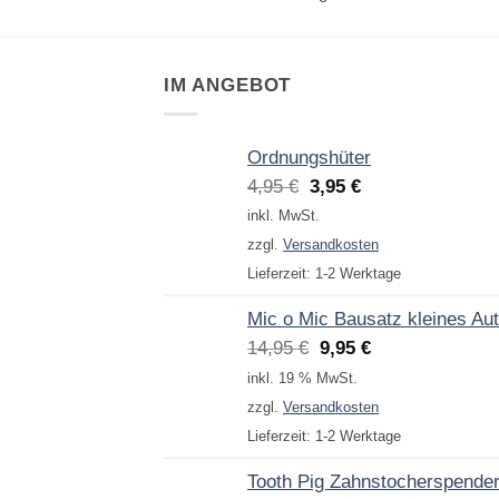
IM ANGEBOT
Ordnungshüter
Ursprünglicher
Aktueller
4,95
€
3,95
€
Preis
Preis
inkl. MwSt.
war:
ist:
zzgl.
Versandkosten
4,95 €
3,95 €.
Lieferzeit:
1-2 Werktage
Mic o Mic Bausatz kleines Au
Ursprünglicher
Aktueller
14,95
€
9,95
€
Preis
Preis
inkl. 19 % MwSt.
war:
ist:
zzgl.
Versandkosten
14,95 €
9,95 €.
Lieferzeit:
1-2 Werktage
Tooth Pig Zahnstocherspende