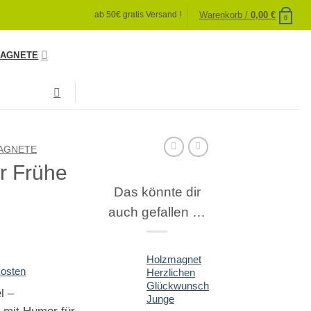
Warenkorb /
0,00
€
ab 50€ gratis Versand !
0
AGNETE
AGNETE
r Frühe
Das könnte dir
auch gefallen …
Holzmagnet
osten
Herzlichen
Glückwunsch
l –
Junge