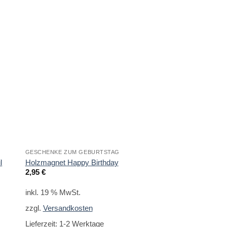
GESCHENKE ZUM GEBURTSTAG
LUSTIGE MAGNETE
l
Holzmagnet Happy Birthday
Magnet Baustein 4e
2,95
€
9,95
€
inkl. 19 % MwSt.
inkl. 19 % MwSt.
zzgl.
Versandkosten
zzgl.
Versandkoste
Lieferzeit:
1-2 Werktage
Lieferzeit:
1-2 Werk