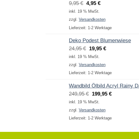
Ursprünglicher
Aktueller
9,95
€
4,95
€
Preis
Preis
inkl. 19 % MwSt.
war:
ist:
zzgl.
Versandkosten
9,95 €
4,95 €.
Lieferzeit:
1-2 Werktage
Deko Podest Blumenwiese
Ursprünglicher
Aktueller
24,95
€
19,95
€
Preis
Preis
inkl. 19 % MwSt.
war:
ist:
zzgl.
Versandkosten
24,95 €
19,95 €.
Lieferzeit:
1-2 Werktage
Wandbild Ölbild Acryl Rainy 
Ursprünglicher
Aktueller
249,95
€
199,95
€
Preis
Preis
inkl. 19 % MwSt.
war:
ist:
zzgl.
Versandkosten
249,95 €
199,95 €.
Lieferzeit:
1-2 Werktage