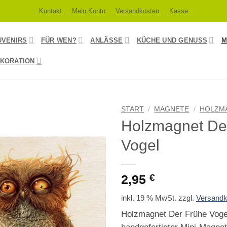
Kontakt
Mein Konto
Versandkosten
Kasse
UVENIRS
FÜR WEN?
ANLÄSSE
KÜCHE UND GENUSS
M
KORATION
START
/
MAGNETE
/
HOLZM
Holzmagnet De
Vogel
2,95
€
inkl. 19 % MwSt.
zzgl.
Versandk
Holzmagnet Der Frühe Voge