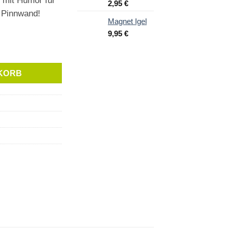
 mit Humor für
2,95
€
 Pinnwand!
Magnet Igel
9,95
€
KORB