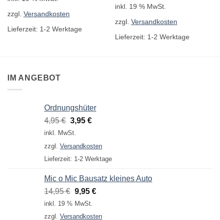
inkl. 19 % MwSt.
zzgl.
Versandkosten
zzgl.
Versandkosten
Lieferzeit:
1-2 Werktage
Lieferzeit:
1-2 Werktage
IM ANGEBOT
Ordnungshüter
Ursprünglicher
Aktueller
4,95
€
3,95
€
Preis
Preis
inkl. MwSt.
war:
ist:
zzgl.
Versandkosten
4,95 €
3,95 €.
Lieferzeit:
1-2 Werktage
Mic o Mic Bausatz kleines Auto
Ursprünglicher
Aktueller
14,95
€
9,95
€
Preis
Preis
inkl. 19 % MwSt.
war:
ist:
zzgl.
Versandkosten