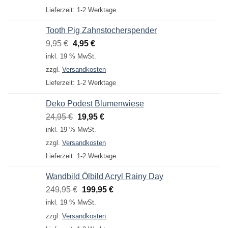
14,95 €
9,95 €.
Lieferzeit:
1-2 Werktage
Tooth Pig Zahnstocherspender
Ursprünglicher
Aktueller
9,95
€
4,95
€
Preis
Preis
inkl. 19 % MwSt.
war:
ist:
zzgl.
Versandkosten
9,95 €
4,95 €.
Lieferzeit:
1-2 Werktage
Deko Podest Blumenwiese
Ursprünglicher
Aktueller
24,95
€
19,95
€
Preis
Preis
inkl. 19 % MwSt.
war:
ist:
zzgl.
Versandkosten
24,95 €
19,95 €.
Lieferzeit:
1-2 Werktage
Wandbild Ölbild Acryl Rainy Day
Ursprünglicher
Aktueller
249,95
€
199,95
€
Preis
Preis
inkl. 19 % MwSt.
war:
ist:
zzgl.
Versandkosten
249,95 €
199,95 €.