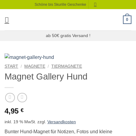
Zum
Schöne bis Skurille Geschenke
Inhalt
springen
0
ab 50€ gratis Versand !
START
/
MAGNETE
/
TIERMAGNETE
Magnet Gallery Hund
4,95
€
inkl. 19 % MwSt.
zzgl.
Versandkosten
Bunter Hund-Magnet für Notizen, Fotos und kleine