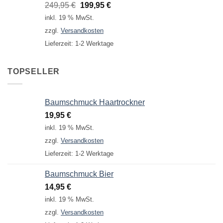
Ursprünglicher
Aktueller
249,95
€
199,95
€
Preis
Preis
inkl. 19 % MwSt.
war:
ist:
zzgl.
Versandkosten
249,95 €
199,95 €.
Lieferzeit:
1-2 Werktage
TOPSELLER
Baumschmuck Haartrockner
19,95
€
inkl. 19 % MwSt.
zzgl.
Versandkosten
Lieferzeit:
1-2 Werktage
Baumschmuck Bier
14,95
€
inkl. 19 % MwSt.
zzgl.
Versandkosten