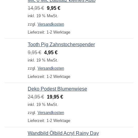
Mic o Mic Bausatz kleines Auto
Ursprünglicher
Aktueller
14,95
€
9,95
€
Preis
Preis
inkl. 19 % MwSt.
war:
ist:
zzgl.
Versandkosten
14,95 €
9,95 €.
Lieferzeit:
1-2 Werktage
Tooth Pig Zahnstocherspender
Ursprünglicher
Aktueller
9,95
€
4,95
€
Preis
Preis
inkl. 19 % MwSt.
war:
ist:
zzgl.
Versandkosten
9,95 €
4,95 €.
Lieferzeit:
1-2 Werktage
Deko Podest Blumenwiese
Ursprünglicher
Aktueller
24,95
€
19,95
€
Preis
Preis
inkl. 19 % MwSt.
war:
ist:
zzgl.
Versandkosten
24,95 €
19,95 €.
Lieferzeit:
1-2 Werktage
Wandbild Ölbild Acryl Rainy Day