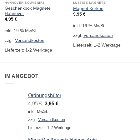
HANNOVER SOUVENIRS
LUSTIGE MAGNETE
Geschenkbox Magnete
Magnet Korken
Hannover
9,95
€
4,95
€
inkl. 19 % MwSt.
inkl. 19 % MwSt.
zzgl.
Versandkosten
zzgl.
Versandkosten
Lieferzeit:
1-2 Werktage
Lieferzeit:
1-2 Werktage
IM ANGEBOT
Ordnungshüter
Ursprünglicher
Aktueller
4,95
€
3,95
€
Preis
Preis
inkl. MwSt.
war:
ist:
zzgl.
Versandkosten
4,95 €
3,95 €.
Lieferzeit:
1-2 Werktage