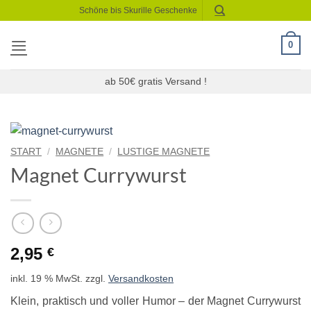
Zum
Schöne bis Skurille Geschenke
Inhalt
springen
0
ab 50€ gratis Versand !
START
/
MAGNETE
/
LUSTIGE MAGNETE
Magnet Currywurst
2,95
€
inkl. 19 % MwSt.
zzgl.
Versandkosten
Klein, praktisch und voller Humor – der Magnet Currywurst