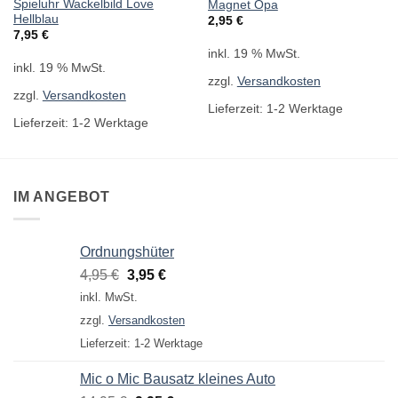
Spieluhr Wackelbild Love
Magnet Opa
Hellblau
2,95
€
7,95
€
inkl. 19 % MwSt.
inkl. 19 % MwSt.
zzgl.
Versandkosten
zzgl.
Versandkosten
Lieferzeit:
1-2 Werktage
Lieferzeit:
1-2 Werktage
IM ANGEBOT
Ordnungshüter
Ursprünglicher
Aktueller
4,95
€
3,95
€
Preis
Preis
inkl. MwSt.
war:
ist:
zzgl.
Versandkosten
4,95 €
3,95 €.
Lieferzeit:
1-2 Werktage
Mic o Mic Bausatz kleines Auto