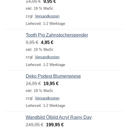
Ursprünglicher
Aktueller
14,95
€
9,95
€
Preis
Preis
inkl. 19 % MwSt.
war:
ist:
zzgl.
Versandkosten
14,95 €
9,95 €.
Lieferzeit:
1-2 Werktage
Tooth Pig Zahnstocherspender
Ursprünglicher
Aktueller
9,95
€
4,95
€
Preis
Preis
inkl. 19 % MwSt.
war:
ist:
zzgl.
Versandkosten
9,95 €
4,95 €.
Lieferzeit:
1-2 Werktage
Deko Podest Blumenwiese
Ursprünglicher
Aktueller
24,95
€
19,95
€
Preis
Preis
inkl. 19 % MwSt.
war:
ist:
zzgl.
Versandkosten
24,95 €
19,95 €.
Lieferzeit:
1-2 Werktage
Wandbild Ölbild Acryl Rainy Day
Ursprünglicher
Aktueller
249,95
€
199,95
€