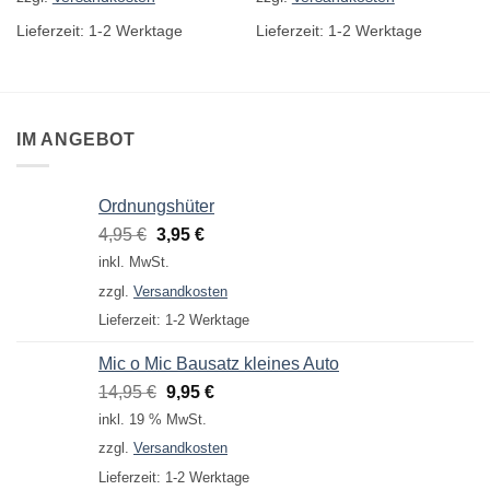
Lieferzeit:
1-2 Werktage
Lieferzeit:
1-2 Werktage
IM ANGEBOT
Ordnungshüter
Ursprünglicher
Aktueller
4,95
€
3,95
€
Preis
Preis
inkl. MwSt.
war:
ist:
zzgl.
Versandkosten
4,95 €
3,95 €.
Lieferzeit:
1-2 Werktage
Mic o Mic Bausatz kleines Auto
Ursprünglicher
Aktueller
14,95
€
9,95
€
Preis
Preis
inkl. 19 % MwSt.
war:
ist:
zzgl.
Versandkosten
14,95 €
9,95 €.
Lieferzeit:
1-2 Werktage