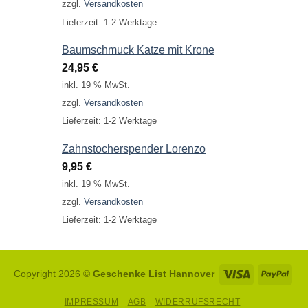
zzgl.
Versandkosten
Lieferzeit:
1-2 Werktage
Baumschmuck Katze mit Krone
24,95
€
inkl. 19 % MwSt.
zzgl.
Versandkosten
Lieferzeit:
1-2 Werktage
Zahnstocherspender Lorenzo
9,95
€
inkl. 19 % MwSt.
zzgl.
Versandkosten
Lieferzeit:
1-2 Werktage
Visa
Pay
Copyright 2026 ©
Geschenke List Hannover
IMPRESSUM
AGB
WIDERRUFSRECHT