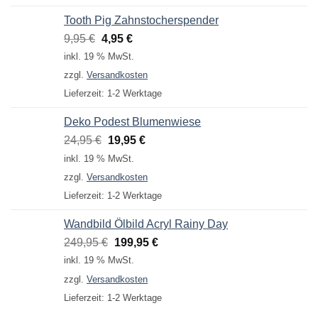
Tooth Pig Zahnstocherspender
Ursprünglicher
Aktueller
9,95
€
4,95
€
Preis
Preis
inkl. 19 % MwSt.
war:
ist:
zzgl.
Versandkosten
9,95 €
4,95 €.
Lieferzeit:
1-2 Werktage
Deko Podest Blumenwiese
Ursprünglicher
Aktueller
24,95
€
19,95
€
Preis
Preis
inkl. 19 % MwSt.
war:
ist:
zzgl.
Versandkosten
24,95 €
19,95 €.
Lieferzeit:
1-2 Werktage
Wandbild Ölbild Acryl Rainy Day
Ursprünglicher
Aktueller
249,95
€
199,95
€
Preis
Preis
inkl. 19 % MwSt.
war:
ist:
zzgl.
Versandkosten
249,95 €
199,95 €.
Lieferzeit:
1-2 Werktage