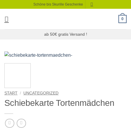
Zum
Schöne bis Skurille Geschenke
Inhalt
springen
0
ab 50€ gratis Versand !
START
/
UNCATEGORIZED
Schiebekarte Tortenmädchen