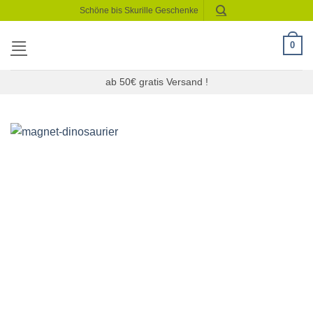
Zum
Schöne bis Skurille Geschenke
Inhalt
springen
0
ab 50€ gratis Versand !