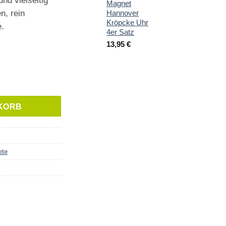
und vielseitig
Magnet
n, rein
Hannover
Kröpcke Uhr
e.
4er Satz
13,95
€
Menge
KORB
ete