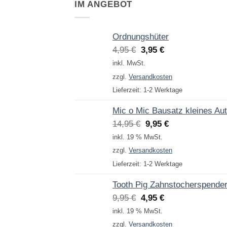
IM ANGEBOT
Ordnungshüter
Ursprünglicher
Aktueller
4,95
€
3,95
€
Preis
Preis
inkl. MwSt.
war:
ist:
zzgl.
Versandkosten
4,95 €
3,95 €.
Lieferzeit:
1-2 Werktage
Mic o Mic Bausatz kleines Au
Ursprünglicher
Aktueller
14,95
€
9,95
€
Preis
Preis
inkl. 19 % MwSt.
war:
ist:
zzgl.
Versandkosten
14,95 €
9,95 €.
Lieferzeit:
1-2 Werktage
Tooth Pig Zahnstocherspende
Ursprünglicher
Aktueller
9,95
€
4,95
€
Preis
Preis
inkl. 19 % MwSt.
war:
ist:
zzgl.
Versandkosten