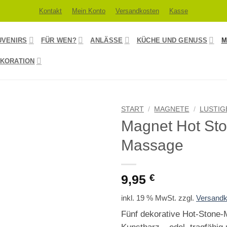
Kontakt
Mein Konto
Versandkosten
Kasse
UVENIRS
FÜR WEN?
ANLÄSSE
KÜCHE UND GENUSS
M
KORATION
START
/
MAGNETE
/
LUSTIG
Magnet Hot St
Massage
9,95
€
inkl. 19 % MwSt.
zzgl.
Versandk
Fünf dekorative Hot-Stone