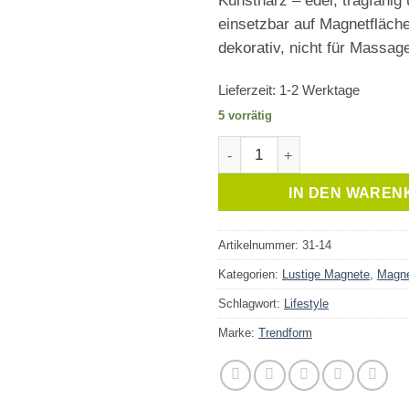
Kunstharz – edel, tragfähig 
einsetzbar auf Magnetfläche
dekorativ, nicht für Massag
Lieferzeit:
1-2 Werktage
5 vorrätig
Magnet Hot Stone Massage 
IN DEN WAREN
Artikelnummer:
31-14
Kategorien:
Lustige Magnete
,
Magn
Schlagwort:
Lifestyle
Marke:
Trendform