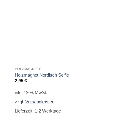
HOLZMAGNETE
GESCHENKE ZUR HOC
Holzmagnet Nordisch Selfie
Holzmagnet Hochze
2,95
€
2,95
€
inkl. 19 % MwSt.
inkl. 19 % MwSt.
zzgl.
Versandkosten
zzgl.
Versandkoste
Lieferzeit:
1-2 Werktage
Lieferzeit:
1-2 Werk