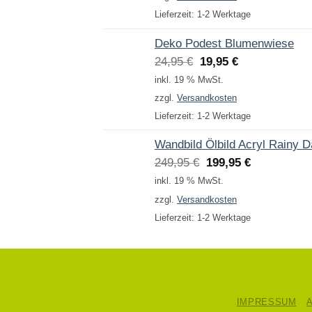
9,95 €
4,95 €.
Lieferzeit:
1-2 Werktage
Deko Podest Blumenwiese
Ursprünglicher
Aktueller
24,95
€
19,95
€
Preis
Preis
inkl. 19 % MwSt.
war:
ist:
zzgl.
Versandkosten
24,95 €
19,95 €.
Lieferzeit:
1-2 Werktage
Wandbild Ölbild Acryl Rainy 
Ursprünglicher
Aktueller
249,95
€
199,95
€
Preis
Preis
inkl. 19 % MwSt.
war:
ist:
zzgl.
Versandkosten
249,95 €
199,95 €.
Lieferzeit:
1-2 Werktage
IMPRESSUM