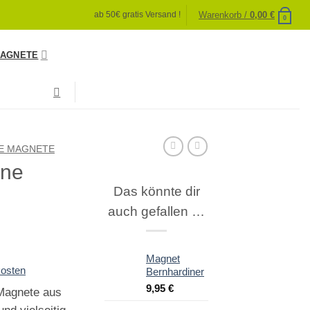
Warenkorb /
0,00
€
ab 50€ gratis Versand !
0
AGNETE
E MAGNETE
one
Das könnte dir
auch gefallen …
Magnet
osten
Bernhardiner
9,95
€
-Magnete aus