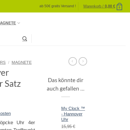
Warenkorb /
0,00
€
ab 50€ gratis Versand !
0
AGNETE
IRS
/
MAGNETE
er
Das könnte dir
r Satz
auch gefallen …
My Clock ™
osten
- Hannover
Uhr
öpcke Uhr 4er
15,95
€