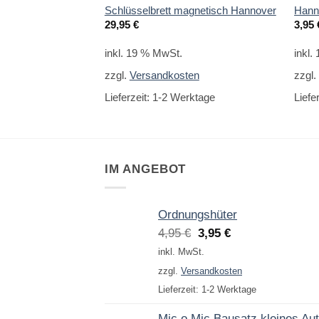
Schlüsselbrett magnetisch Hannover
Hann
29,95
€
3,95
inkl. 19 % MwSt.
inkl.
zzgl.
Versandkosten
zzgl
Lieferzeit:
1-2 Werktage
Liefe
IM ANGEBOT
Ordnungshüter
Ursprünglicher
Aktueller
4,95
€
3,95
€
Preis
Preis
inkl. MwSt.
war:
ist:
zzgl.
Versandkosten
4,95 €
3,95 €.
Lieferzeit:
1-2 Werktage
Mic o Mic Bausatz kleines Au