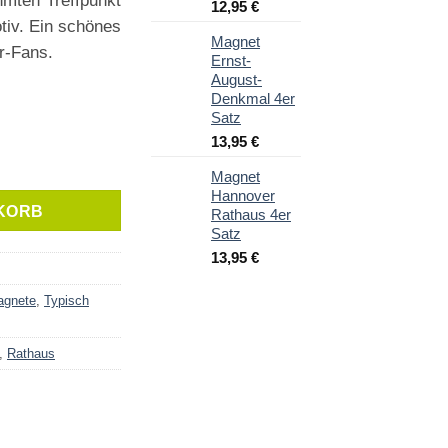
hmten Treffpunkt
Ursprünglicher
Aktueller
12,95
€
Preis
Preis
iv. Ein schönes
Magnet
war:
ist:
r-Fans.
Ernst-
15,95 €
12,95 €.
August-
Denkmal 4er
Satz
13,95
€
r 4er Satz Menge
Magnet
Hannover
KORB
Rathaus 4er
Satz
13,95
€
agnete
,
Typisch
,
Rathaus