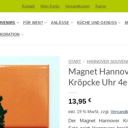
Kontakt
Mein Konto
Versandkosten
Kasse
UVENIRS
FÜR WEN?
ANLÄSSE
KÜCHE UND GENUSS
M
KORATION
START
/
HANNOVER SOUVEN
Magnet Hannov
Kröpcke Uhr 4e
13,95
€
inkl. 19 % MwSt.
zzgl.
Versandk
Der Magnet Hannover Kr