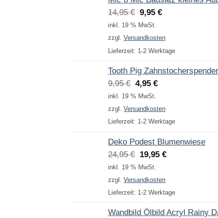
Ursprünglicher
Aktueller
14,95
€
9,95
€
Preis
Preis
inkl. 19 % MwSt.
war:
ist:
zzgl.
Versandkosten
14,95 €
9,95 €.
Lieferzeit:
1-2 Werktage
Tooth Pig Zahnstocherspende
Ursprünglicher
Aktueller
9,95
€
4,95
€
Preis
Preis
inkl. 19 % MwSt.
war:
ist:
zzgl.
Versandkosten
9,95 €
4,95 €.
Lieferzeit:
1-2 Werktage
Deko Podest Blumenwiese
Ursprünglicher
Aktueller
24,95
€
19,95
€
Preis
Preis
inkl. 19 % MwSt.
war:
ist:
zzgl.
Versandkosten
24,95 €
19,95 €.
Lieferzeit:
1-2 Werktage
Wandbild Ölbild Acryl Rainy 