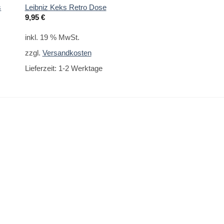
Magnet Hannover K
s
Leibniz Keks Retro Dose
Menschen
9,95
€
2,95
€
inkl. 19 % MwSt.
inkl. 19 % MwSt.
zzgl.
Versandkosten
zzgl.
Versandkoste
Lieferzeit:
1-2 Werktage
Lieferzeit:
1-2 Werk