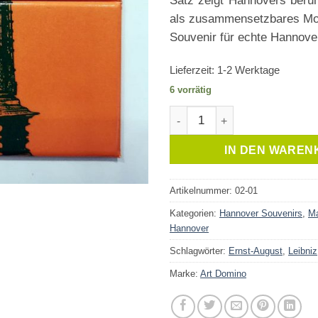
Satz zeigt Hannovers berü
als zusammensetzbares Mot
Souvenir für echte Hannove
Lieferzeit:
1-2 Werktage
6 vorrätig
Magnet Hannover Kröpcke Uh
IN DEN WAREN
Artikelnummer:
02-01
Kategorien:
Hannover Souvenirs
,
M
Hannover
Schlagwörter:
Ernst-August
,
Leibniz
Marke:
Art Domino