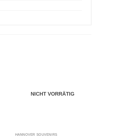
NICHT VORRÄTIG
NICHT V
HANNOVER SOUVENIRS
HANNOVER SOUVENIR