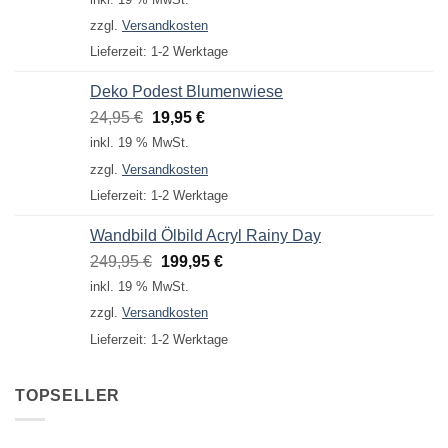
war:
ist:
zzgl.
Versandkosten
9,95 €
4,95 €.
Lieferzeit:
1-2 Werktage
Deko Podest Blumenwiese
Ursprünglicher
Aktueller
24,95
€
19,95
€
Preis
Preis
inkl. 19 % MwSt.
war:
ist:
zzgl.
Versandkosten
24,95 €
19,95 €.
Lieferzeit:
1-2 Werktage
Wandbild Ölbild Acryl Rainy Day
Ursprünglicher
Aktueller
249,95
€
199,95
€
Preis
Preis
inkl. 19 % MwSt.
war:
ist:
zzgl.
Versandkosten
249,95 €
199,95 €.
Lieferzeit:
1-2 Werktage
TOPSELLER