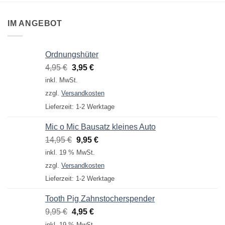
IM ANGEBOT
Ordnungshüter
Ursprünglicher
Aktueller
4,95
€
3,95
€
Preis
Preis
inkl. MwSt.
war:
ist:
zzgl.
Versandkosten
4,95 €
3,95 €.
Lieferzeit:
1-2 Werktage
Mic o Mic Bausatz kleines Auto
Ursprünglicher
Aktueller
14,95
€
9,95
€
Preis
Preis
inkl. 19 % MwSt.
war:
ist:
zzgl.
Versandkosten
14,95 €
9,95 €.
Lieferzeit:
1-2 Werktage
Tooth Pig Zahnstocherspender
Ursprünglicher
Aktueller
9,95
€
4,95
€
Preis
Preis
inkl. 19 % MwSt.