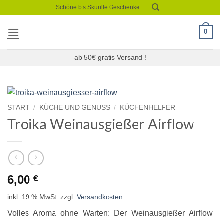
Zum
Schöne bis Skurille Geschenke
Inhalt
springen
0
ab 50€ gratis Versand !
START
/
KÜCHE UND GENUSS
/
KÜCHENHELFER
Troika Weinausgießer Airflow
6,00
€
inkl. 19 % MwSt.
zzgl.
Versandkosten
Volles Aroma ohne Warten: Der Weinausgießer Airflow