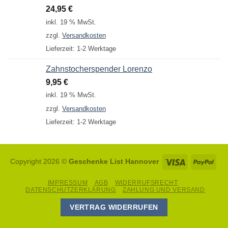
24,95
€
inkl. 19 % MwSt.
zzgl.
Versandkosten
Lieferzeit:
1-2 Werktage
Zahnstocherspender Lorenzo
9,95
€
inkl. 19 % MwSt.
zzgl.
Versandkosten
Lieferzeit:
1-2 Werktage
Visa
Pay
Copyright 2026 ©
Geschenke List Hannover
IMPRESSUM
AGB
WIDERRUFSRECHT
DATENSCHUTZERKLÄRUNG
ZAHLUNG UND VERSAND
VERTRAG WIDERRUFEN