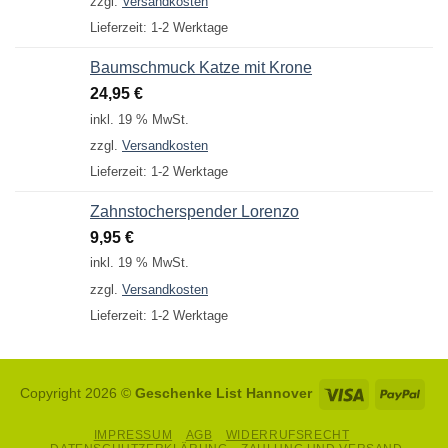
zzgl.
Versandkosten
Lieferzeit:
1-2 Werktage
Baumschmuck Katze mit Krone
24,95
€
inkl. 19 % MwSt.
zzgl.
Versandkosten
Lieferzeit:
1-2 Werktage
Zahnstocherspender Lorenzo
9,95
€
inkl. 19 % MwSt.
zzgl.
Versandkosten
Lieferzeit:
1-2 Werktage
Visa
Pay
Copyright 2026 ©
Geschenke List Hannover
IMPRESSUM
AGB
WIDERRUFSRECHT