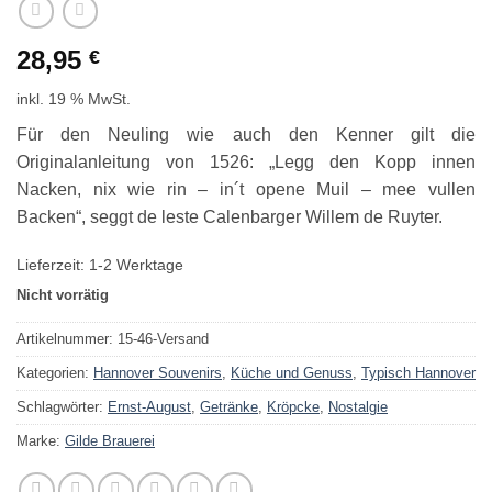
28,95
€
inkl. 19 % MwSt.
Für den Neuling wie auch den Kenner gilt die
Originalanleitung von 1526: „Legg den Kopp innen
Nacken, nix wie rin – in´t opene Muil – mee vullen
Backen“, seggt de leste Calenbarger Willem de Ruyter.
Lieferzeit:
1-2 Werktage
Nicht vorrätig
Artikelnummer:
15-46-Versand
Kategorien:
Hannover Souvenirs
,
Küche und Genuss
,
Typisch Hannover
Schlagwörter:
Ernst-August
,
Getränke
,
Kröpcke
,
Nostalgie
Marke:
Gilde Brauerei