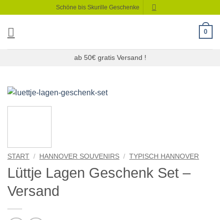
Zum
Schöne bis Skurille Geschenke
Inhalt
springen
0
ab 50€ gratis Versand !
START
/
HANNOVER SOUVENIRS
/
TYPISCH HANNOVER
Lüttje Lagen Geschenk Set –
Versand