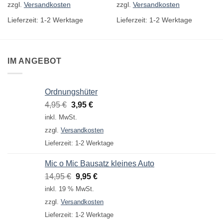
zzgl.
Versandkosten
zzgl.
Versandkosten
Lieferzeit:
1-2 Werktage
Lieferzeit:
1-2 Werktage
IM ANGEBOT
Ordnungshüter
Ursprünglicher
Aktueller
4,95
€
3,95
€
Preis
Preis
inkl. MwSt.
war:
ist:
zzgl.
Versandkosten
4,95 €
3,95 €.
Lieferzeit:
1-2 Werktage
Mic o Mic Bausatz kleines Auto
Ursprünglicher
Aktueller
14,95
€
9,95
€
Preis
Preis
inkl. 19 % MwSt.
war:
ist:
zzgl.
Versandkosten
14,95 €
9,95 €.
Lieferzeit:
1-2 Werktage