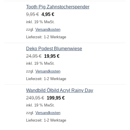
Tooth Pig Zahnstocherspender
Ursprünglicher
Aktueller
9,95
€
4,95
€
Preis
Preis
inkl. 19 % MwSt.
war:
ist:
zzgl.
Versandkosten
9,95 €
4,95 €.
Lieferzeit:
1-2 Werktage
Deko Podest Blumenwiese
Ursprünglicher
Aktueller
24,95
€
19,95
€
Preis
Preis
inkl. 19 % MwSt.
war:
ist:
zzgl.
Versandkosten
24,95 €
19,95 €.
Lieferzeit:
1-2 Werktage
Wandbild Ölbild Acryl Rainy Day
Ursprünglicher
Aktueller
249,95
€
199,95
€
Preis
Preis
inkl. 19 % MwSt.
war:
ist:
zzgl.
Versandkosten
249,95 €
199,95 €.
Lieferzeit:
1-2 Werktage