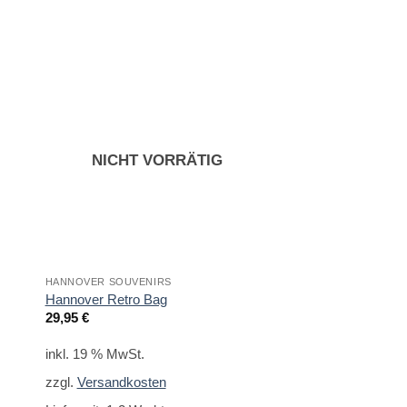
NICHT VORRÄTIG
HANNOVER SOUVENIRS
HANNOVER SOUVENIR
Magnet Ernst-Augu
Hannover Retro Bag
Satz
29,95
€
13,95
€
inkl. 19 % MwSt.
inkl. 19 % MwSt.
zzgl.
Versandkosten
zzgl.
Versandkoste