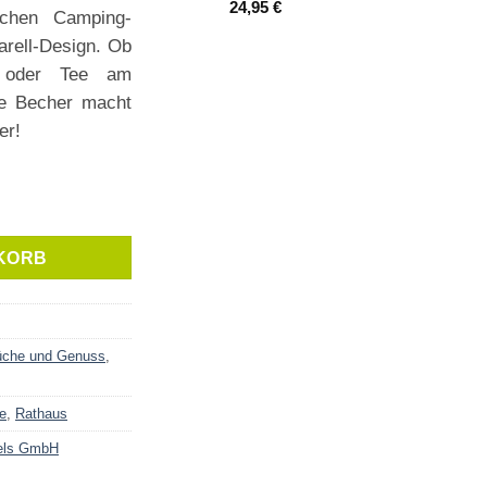
24,95
€
ischen Camping-
rell-Design. Ob
h oder Tee am
te Becher macht
er!
KORB
che und Genuss
,
e
,
Rathaus
els GmbH