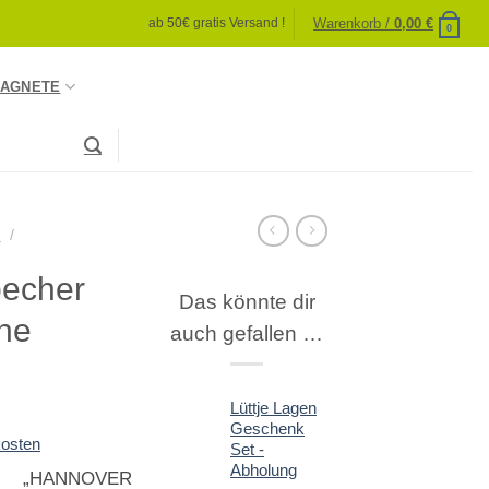
Warenkorb /
0,00
€
ab 50€ gratis Versand !
0
AGNETE
S
/
becher
Das könnte dir
ne
auch gefallen …
Lüttje Lagen
Geschenk
osten
Set -
Abholung
r „HANNOVER