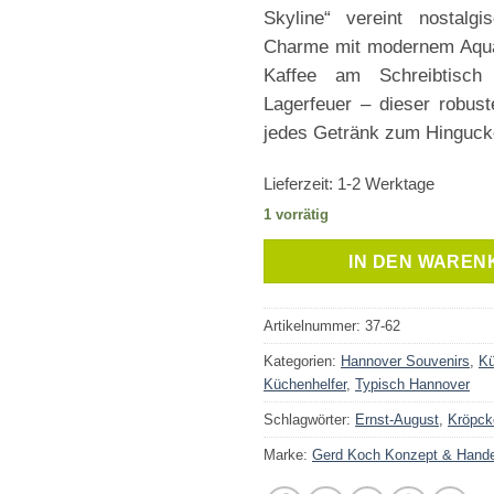
Skyline“ vereint nostalg
Charme mit modernem Aqua
Kaffee am Schreibtisc
Lagerfeuer – dieser robus
jedes Getränk zum Hinguck
Lieferzeit:
1-2 Werktage
1 vorrätig
IN DEN WAREN
Artikelnummer:
37-62
Kategorien:
Hannover Souvenirs
,
Kü
Küchenhelfer
,
Typisch Hannover
Schlagwörter:
Ernst-August
,
Kröpck
Marke:
Gerd Koch Konzept & Hand