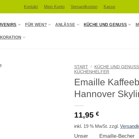
Kontakt
Mein Konto
Versandkosten
Kasse
UVENIRS
FÜR WEN?
ANLÄSSE
KÜCHE UND GENUSS
M
KORATION
START
/
KÜCHE UND GENUS
KÜCHENHELFER
Emaille Kaffee
Hannover Skyli
11,95
€
inkl. 19 % MwSt.
zzgl.
Versandk
Unser Emaille-Beche