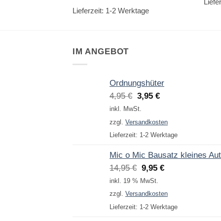
Liefe
Lieferzeit:
1-2 Werktage
IM ANGEBOT
Ordnungshüter
Ursprünglicher
Aktueller
4,95
€
3,95
€
Preis
Preis
inkl. MwSt.
war:
ist:
zzgl.
Versandkosten
4,95 €
3,95 €.
Lieferzeit:
1-2 Werktage
Mic o Mic Bausatz kleines Au
Ursprünglicher
Aktueller
14,95
€
9,95
€
Preis
Preis
inkl. 19 % MwSt.
war:
ist:
zzgl.
Versandkosten
14,95 €
9,95 €.
Lieferzeit:
1-2 Werktage