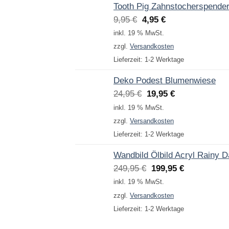
Tooth Pig Zahnstocherspende
Ursprünglicher
Aktueller
9,95
€
4,95
€
Preis
Preis
inkl. 19 % MwSt.
war:
ist:
zzgl.
Versandkosten
9,95 €
4,95 €.
Lieferzeit:
1-2 Werktage
Deko Podest Blumenwiese
Ursprünglicher
Aktueller
24,95
€
19,95
€
Preis
Preis
inkl. 19 % MwSt.
war:
ist:
zzgl.
Versandkosten
24,95 €
19,95 €.
Lieferzeit:
1-2 Werktage
Wandbild Ölbild Acryl Rainy 
Ursprünglicher
Aktueller
249,95
€
199,95
€
Preis
Preis
inkl. 19 % MwSt.
war:
ist:
zzgl.
Versandkosten
249,95 €
199,95 €.
Lieferzeit:
1-2 Werktage