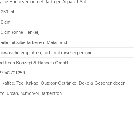
line Hannover im mehrfarbigen Aquarell-Stil
 260 ml
. 8 cm
. 9 cm (ohne Henkel)
ille mit silberfarbenem Metallrand
ndwäsche empfohlen, nicht mikrowellengeeignet
rd Koch Konzept & Handels GmbH
27942701259
r Kaffee, Tee, Kakao, Outdoor-Getränke, Deko & Geschenkideen
ro, urban, humorvoll, farbenfroh