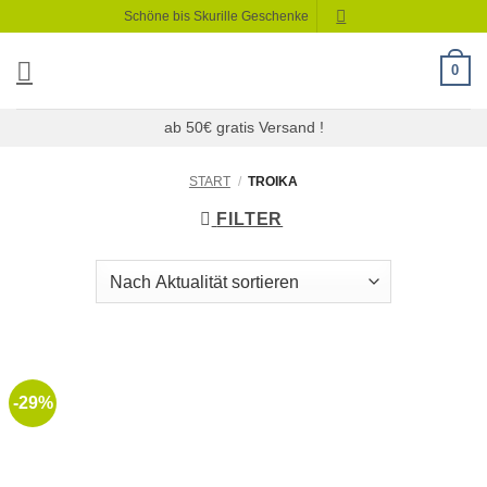
Zum
Schöne bis Skurille Geschenke
Inhalt
springen
0
ab 50€ gratis Versand !
START
/
TROIKA
FILTER
-29%