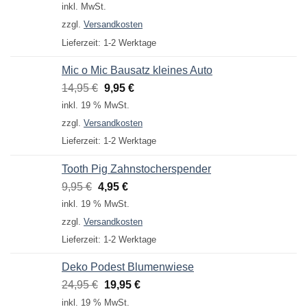
Preis
Preis
inkl. MwSt.
war:
ist:
zzgl.
Versandkosten
4,95 €
3,95 €.
Lieferzeit:
1-2 Werktage
Mic o Mic Bausatz kleines Auto
Ursprünglicher
Aktueller
14,95
€
9,95
€
Preis
Preis
inkl. 19 % MwSt.
war:
ist:
zzgl.
Versandkosten
14,95 €
9,95 €.
Lieferzeit:
1-2 Werktage
Tooth Pig Zahnstocherspender
Ursprünglicher
Aktueller
9,95
€
4,95
€
Preis
Preis
inkl. 19 % MwSt.
war:
ist:
zzgl.
Versandkosten
9,95 €
4,95 €.
Lieferzeit:
1-2 Werktage
Deko Podest Blumenwiese
Ursprünglicher
Aktueller
24,95
€
19,95
€
Preis
Preis
inkl. 19 % MwSt.