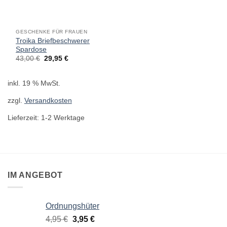
GESCHENKE FÜR FRAUEN
Troika Briefbeschwerer
Spardose
Ursprünglicher
Aktueller
43,00
€
29,95
€
Preis
Preis
war:
ist:
43,00 €
29,95 €.
inkl. 19 % MwSt.
zzgl.
Versandkosten
Lieferzeit:
1-2 Werktage
IM ANGEBOT
Ordnungshüter
Ursprünglicher
Aktueller
4,95
€
3,95
€