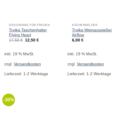
GESCHENKE FÜR FRAUEN
KÜCHENHELFER
Troika Taschenhalter
Troika Weinausgießer
Flying Heart
Airflow
Ursprünglicher
Aktueller
17,50
€
12,50
€
6,00
€
Preis
Preis
war:
ist:
17,50 €
12,50 €.
inkl. 19 % MwSt.
inkl. 19 % MwSt.
zzgl.
Versandkosten
zzgl.
Versandkosten
Lieferzeit:
1-2 Werktage
Lieferzeit:
1-2 Werktage
-30%