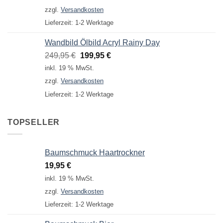
war:
ist:
zzgl.
Versandkosten
24,95 €
19,95 €.
Lieferzeit:
1-2 Werktage
Wandbild Ölbild Acryl Rainy Day
Ursprünglicher
Aktueller
249,95
€
199,95
€
Preis
Preis
inkl. 19 % MwSt.
war:
ist:
zzgl.
Versandkosten
249,95 €
199,95 €.
Lieferzeit:
1-2 Werktage
TOPSELLER
Baumschmuck Haartrockner
19,95
€
inkl. 19 % MwSt.
zzgl.
Versandkosten
Lieferzeit:
1-2 Werktage