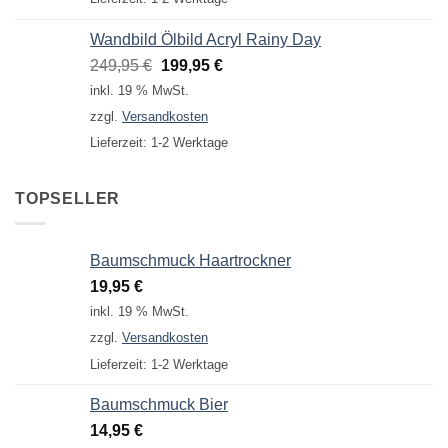
Wandbild Ölbild Acryl Rainy Day
Ursprünglicher
Aktueller
249,95
€
199,95
€
Preis
Preis
inkl. 19 % MwSt.
war:
ist:
zzgl.
Versandkosten
249,95 €
199,95 €.
Lieferzeit:
1-2 Werktage
TOPSELLER
Baumschmuck Haartrockner
19,95
€
inkl. 19 % MwSt.
zzgl.
Versandkosten
Lieferzeit:
1-2 Werktage
Baumschmuck Bier
14,95
€