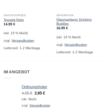
UNCATEGORIZED
DEKORATION
Glasmarkierer Drinking
Teesieb Keks
Buddies
14,95
€
16,95
€
inkl. 19 % MwSt.
inkl. 19 % MwSt.
zzgl.
Versandkosten
zzgl.
Versandkosten
Lieferzeit:
1-2 Werktage
Lieferzeit:
1-2 Werktage
IM ANGEBOT
Ordnungshüter
Ursprünglicher
Aktueller
4,95
€
3,95
€
Preis
Preis
inkl. MwSt.
war:
ist:
zzgl.
Versandkosten