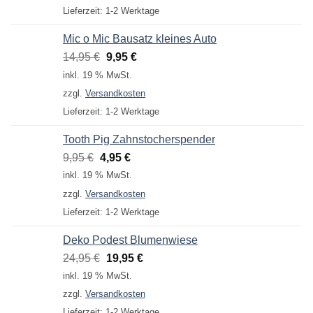
4,95 €
3,95 €.
Lieferzeit:
1-2 Werktage
Mic o Mic Bausatz kleines Auto
Ursprünglicher
Aktueller
14,95
€
9,95
€
Preis
Preis
inkl. 19 % MwSt.
war:
ist:
zzgl.
Versandkosten
14,95 €
9,95 €.
Lieferzeit:
1-2 Werktage
Tooth Pig Zahnstocherspender
Ursprünglicher
Aktueller
9,95
€
4,95
€
Preis
Preis
inkl. 19 % MwSt.
war:
ist:
zzgl.
Versandkosten
9,95 €
4,95 €.
Lieferzeit:
1-2 Werktage
Deko Podest Blumenwiese
Ursprünglicher
Aktueller
24,95
€
19,95
€
Preis
Preis
inkl. 19 % MwSt.
war:
ist:
zzgl.
Versandkosten
24,95 €
19,95 €.
Lieferzeit:
1-2 Werktage