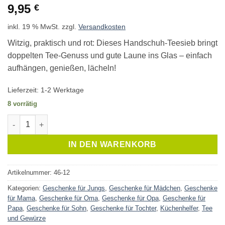
9,95
€
inkl. 19 % MwSt.
zzgl.
Versandkosten
Witzig, praktisch und rot: Dieses Handschuh-Teesieb bringt
doppelten Tee-Genuss und gute Laune ins Glas – einfach
aufhängen, genießen, lächeln!
Lieferzeit:
1-2 Werktage
8 vorrätig
Teesieb Handschuhe Menge
IN DEN WARENKORB
Artikelnummer:
46-12
Kategorien:
Geschenke für Jungs
,
Geschenke für Mädchen
,
Geschenke
für Mama
,
Geschenke für Oma
,
Geschenke für Opa
,
Geschenke für
Papa
,
Geschenke für Sohn
,
Geschenke für Tochter
,
Küchenhelfer
,
Tee
und Gewürze