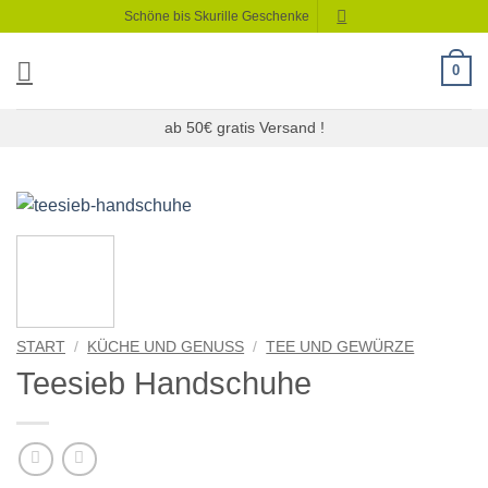
Zum
Schöne bis Skurille Geschenke
Inhalt
springen
0
ab 50€ gratis Versand !
START
/
KÜCHE UND GENUSS
/
TEE UND GEWÜRZE
Teesieb Handschuhe