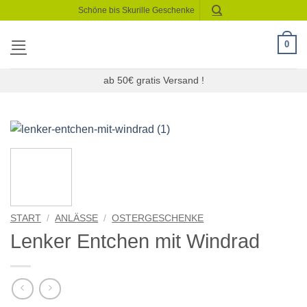
Zum
Schöne bis Skurille Geschenke
Inhalt
springen
0
ab 50€ gratis Versand !
START
/
ANLÄSSE
/
OSTERGESCHENKE
Lenker Entchen mit Windrad