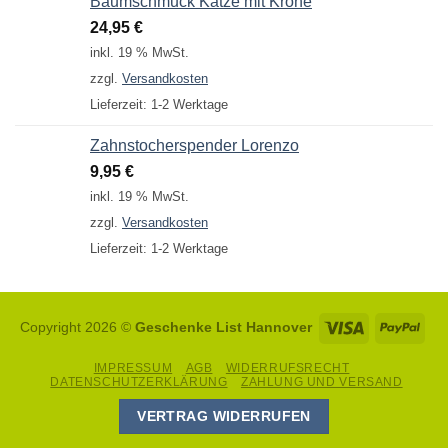
Baumschmuck Katze mit Krone
24,95
€
inkl. 19 % MwSt.
zzgl.
Versandkosten
Lieferzeit:
1-2 Werktage
Zahnstocherspender Lorenzo
9,95
€
inkl. 19 % MwSt.
zzgl.
Versandkosten
Lieferzeit:
1-2 Werktage
Visa
Pay
Copyright 2026 ©
Geschenke List Hannover
IMPRESSUM
AGB
WIDERRUFSRECHT
DATENSCHUTZERKLÄRUNG
ZAHLUNG UND VERSAND
VERTRAG WIDERRUFEN