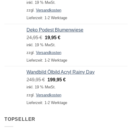
Preis
Preis
inkl. 19 % MwSt.
war:
ist:
zzgl.
Versandkosten
9,95 €
4,95 €.
Lieferzeit:
1-2 Werktage
Deko Podest Blumenwiese
Ursprünglicher
Aktueller
24,95
€
19,95
€
Preis
Preis
inkl. 19 % MwSt.
war:
ist:
zzgl.
Versandkosten
24,95 €
19,95 €.
Lieferzeit:
1-2 Werktage
Wandbild Ölbild Acryl Rainy Day
Ursprünglicher
Aktueller
249,95
€
199,95
€
Preis
Preis
inkl. 19 % MwSt.
war:
ist:
zzgl.
Versandkosten
249,95 €
199,95 €.
Lieferzeit:
1-2 Werktage
TOPSELLER