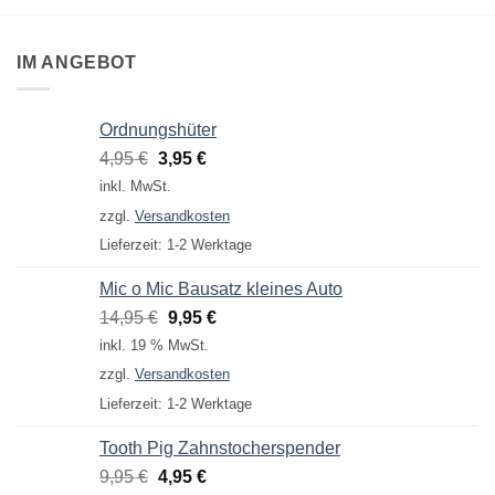
IM ANGEBOT
Ordnungshüter
Ursprünglicher
Aktueller
4,95
€
3,95
€
Preis
Preis
inkl. MwSt.
war:
ist:
zzgl.
Versandkosten
4,95 €
3,95 €.
Lieferzeit:
1-2 Werktage
Mic o Mic Bausatz kleines Auto
Ursprünglicher
Aktueller
14,95
€
9,95
€
Preis
Preis
inkl. 19 % MwSt.
war:
ist:
zzgl.
Versandkosten
14,95 €
9,95 €.
Lieferzeit:
1-2 Werktage
Tooth Pig Zahnstocherspender
Ursprünglicher
Aktueller
9,95
€
4,95
€