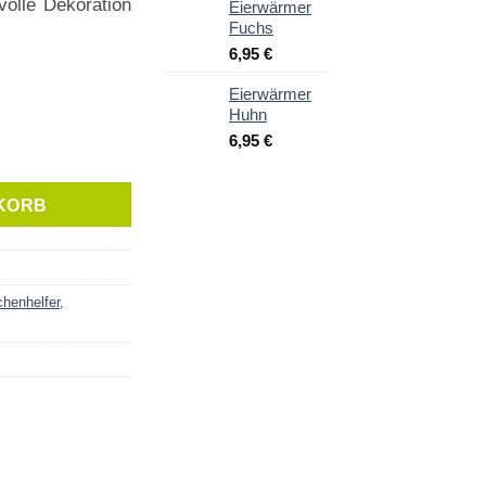
volle Dekoration
Eierwärmer
Fuchs
6,95
€
Eierwärmer
Huhn
6,95
€
KORB
henhelfer
,