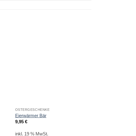
OSTERGESCHENKE
KÜCHE UND GENUSS
Eierwärmer Bär
Eierwärmer Gans
9,95
€
6,95
€
inkl. 19 % MwSt.
inkl. 19 % MwSt.