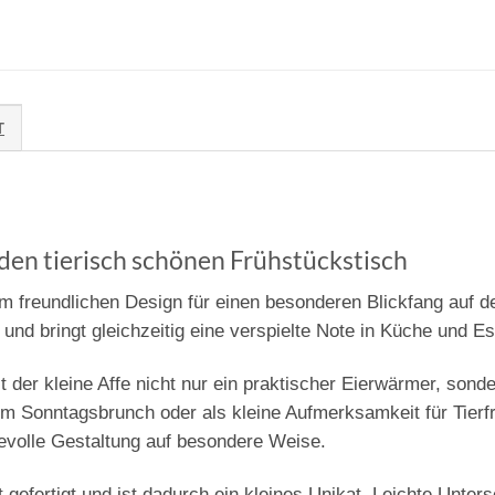
T
 den tierisch schönen Frühstückstisch
m freundlichen Design für einen besonderen Blickfang auf de
m und bringt gleichzeitig eine verspielte Note in Küche und E
t der kleine Affe nicht nur ein praktischer Eierwärmer, sond
m Sonntagsbrunch oder als kleine Aufmerksamkeit für Tierf
bevolle Gestaltung auf besondere Weise.
 gefertigt und ist dadurch ein kleines Unikat. Leichte Unter