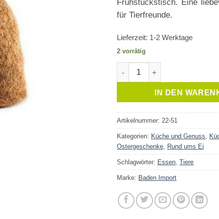
Frühstückstisch. Eine liebe
für Tierfreunde.
Lieferzeit:
1-2 Werktage
2 vorrätig
Eierwärmer Affe Menge
IN DEN WAREN
Artikelnummer:
22-51
Kategorien:
Küche und Genuss
,
Küc
Ostergeschenke
,
Rund ums Ei
Schlagwörter:
Essen
,
Tiere
Marke:
Baden Import