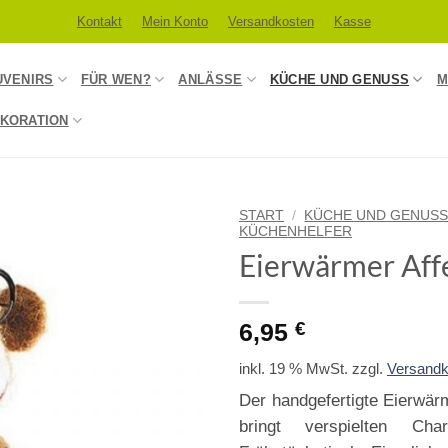
Kontakt
Mein Konto
Versandkosten
Kasse
UVENIRS
FÜR WEN?
ANLÄSSE
KÜCHE UND GENUSS
M
KORATION
START
/
KÜCHE UND GENUS
KÜCHENHELFER
Eierwärmer Aff
6,95
€
inkl. 19 % MwSt.
zzgl.
Versandk
Der handgefertigte Eierwärm
bringt verspielten C