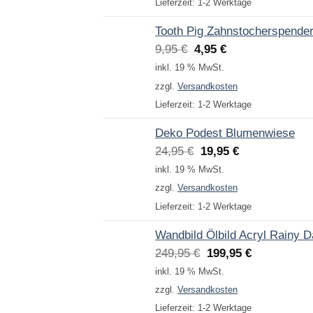
Lieferzeit:
1-2 Werktage
Tooth Pig Zahnstocherspende
Ursprünglicher
Aktueller
9,95
€
4,95
€
Preis
Preis
inkl. 19 % MwSt.
war:
ist:
zzgl.
Versandkosten
9,95 €
4,95 €.
Lieferzeit:
1-2 Werktage
Deko Podest Blumenwiese
Ursprünglicher
Aktueller
24,95
€
19,95
€
Preis
Preis
inkl. 19 % MwSt.
war:
ist:
zzgl.
Versandkosten
24,95 €
19,95 €.
Lieferzeit:
1-2 Werktage
Wandbild Ölbild Acryl Rainy 
Ursprünglicher
Aktueller
249,95
€
199,95
€
Preis
Preis
inkl. 19 % MwSt.
war:
ist:
zzgl.
Versandkosten
249,95 €
199,95 €.
Lieferzeit:
1-2 Werktage