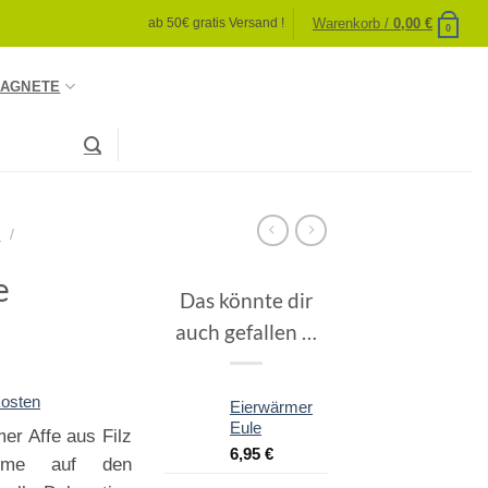
Warenkorb /
0,00
€
ab 50€ gratis Versand !
0
AGNETE
S
/
e
Das könnte dir
auch gefallen …
osten
Eierwärmer
Eule
er Affe aus Filz
6,95
€
harme auf den