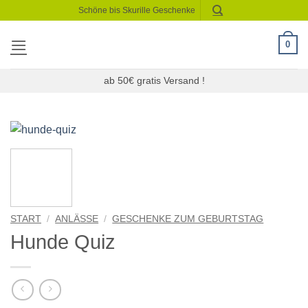
Zum
Schöne bis Skurille Geschenke
Inhalt
springen
0
ab 50€ gratis Versand !
START
/
ANLÄSSE
/
GESCHENKE ZUM GEBURTSTAG
Hunde Quiz