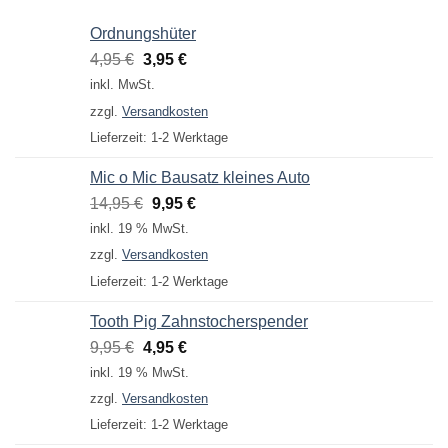
Ordnungshüter
Ursprünglicher
Aktueller
4,95
€
3,95
€
Preis
Preis
inkl. MwSt.
war:
ist:
zzgl.
Versandkosten
4,95 €
3,95 €.
Lieferzeit:
1-2 Werktage
Mic o Mic Bausatz kleines Auto
Ursprünglicher
Aktueller
14,95
€
9,95
€
Preis
Preis
inkl. 19 % MwSt.
war:
ist:
zzgl.
Versandkosten
14,95 €
9,95 €.
Lieferzeit:
1-2 Werktage
Tooth Pig Zahnstocherspender
Ursprünglicher
Aktueller
9,95
€
4,95
€
Preis
Preis
inkl. 19 % MwSt.
war:
ist:
zzgl.
Versandkosten
9,95 €
4,95 €.
Lieferzeit:
1-2 Werktage