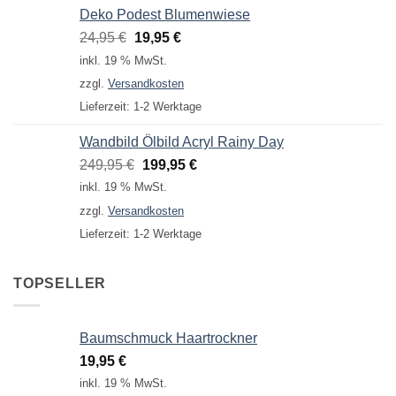
Deko Podest Blumenwiese
Ursprünglicher
Aktueller
24,95
€
19,95
€
Preis
Preis
inkl. 19 % MwSt.
war:
ist:
zzgl.
Versandkosten
24,95 €
19,95 €.
Lieferzeit:
1-2 Werktage
Wandbild Ölbild Acryl Rainy Day
Ursprünglicher
Aktueller
249,95
€
199,95
€
Preis
Preis
inkl. 19 % MwSt.
war:
ist:
zzgl.
Versandkosten
249,95 €
199,95 €.
Lieferzeit:
1-2 Werktage
TOPSELLER
Baumschmuck Haartrockner
19,95
€
inkl. 19 % MwSt.