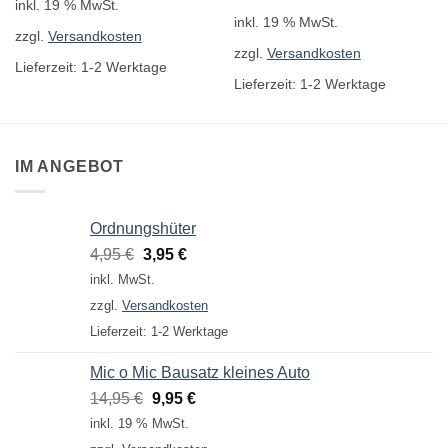
inkl. 19 % MwSt.
inkl. 19 % MwSt.
zzgl.
Versandkosten
zzgl.
Versandkosten
Lieferzeit:
1-2 Werktage
Lieferzeit:
1-2 Werktage
IM ANGEBOT
Ordnungshüter
Ursprünglicher
Aktueller
4,95
€
3,95
€
Preis
Preis
inkl. MwSt.
war:
ist:
zzgl.
Versandkosten
4,95 €
3,95 €.
Lieferzeit:
1-2 Werktage
Mic o Mic Bausatz kleines Auto
Ursprünglicher
Aktueller
14,95
€
9,95
€
Preis
Preis
inkl. 19 % MwSt.
war:
ist: