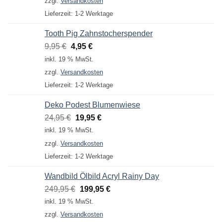
zzgl.
Versandkosten
14,95 €
9,95 €.
Lieferzeit:
1-2 Werktage
Tooth Pig Zahnstocherspender
Ursprünglicher
Aktueller
9,95
€
4,95
€
Preis
Preis
inkl. 19 % MwSt.
war:
ist:
zzgl.
Versandkosten
9,95 €
4,95 €.
Lieferzeit:
1-2 Werktage
Deko Podest Blumenwiese
Ursprünglicher
Aktueller
24,95
€
19,95
€
Preis
Preis
inkl. 19 % MwSt.
war:
ist:
zzgl.
Versandkosten
24,95 €
19,95 €.
Lieferzeit:
1-2 Werktage
Wandbild Ölbild Acryl Rainy Day
Ursprünglicher
Aktueller
249,95
€
199,95
€
Preis
Preis
inkl. 19 % MwSt.
war:
ist:
zzgl.
Versandkosten
249,95 €
199,95 €.