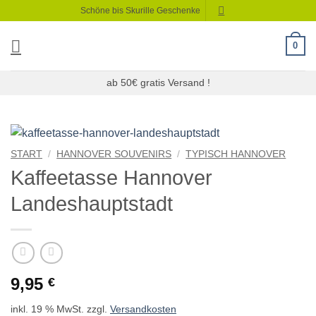
Zum
Schöne bis Skurille Geschenke
Inhalt
springen
0
ab 50€ gratis Versand !
START
/
HANNOVER SOUVENIRS
/
TYPISCH HANNOVER
Kaffeetasse Hannover
Landeshauptstadt
9,95
€
inkl. 19 % MwSt.
zzgl.
Versandkosten