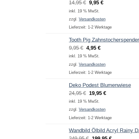
Ursprünglicher
Aktueller
14,95
€
9,95
€
Preis
Preis
inkl. 19 % MwSt.
war:
ist:
zzgl.
Versandkosten
14,95 €
9,95 €.
Lieferzeit:
1-2 Werktage
Tooth Pig Zahnstocherspende
Ursprünglicher
Aktueller
9,95
€
4,95
€
Preis
Preis
inkl. 19 % MwSt.
war:
ist:
zzgl.
Versandkosten
9,95 €
4,95 €.
Lieferzeit:
1-2 Werktage
Deko Podest Blumenwiese
Ursprünglicher
Aktueller
24,95
€
19,95
€
Preis
Preis
inkl. 19 % MwSt.
war:
ist:
zzgl.
Versandkosten
24,95 €
19,95 €.
Lieferzeit:
1-2 Werktage
Wandbild Ölbild Acryl Rainy 
Ursprünglicher
Aktueller
249,95
€
199,95
€