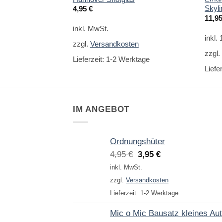
Skyli
4,95
€
11,9
inkl. MwSt.
inkl.
zzgl.
Versandkosten
zzgl
Lieferzeit:
1-2 Werktage
Liefe
IM ANGEBOT
Ordnungshüter
Ursprünglicher
Aktueller
4,95
€
3,95
€
Preis
Preis
inkl. MwSt.
war:
ist:
zzgl.
Versandkosten
4,95 €
3,95 €.
Lieferzeit:
1-2 Werktage
Mic o Mic Bausatz kleines Au