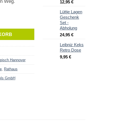
en Weg.
Ursprünglicher
Aktueller
12,95
€
Preis
Preis
Lüttje Lagen
war:
ist:
Geschenk
15,95 €
12,95 €.
Set -
Abholung
KORB
24,95
€
Leibniz Keks
Retro Dose
9,95
€
pisch Hannover
e
,
Rathaus
els GmbH