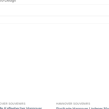
tro-Design
OVER SOUVENIRS
HANNOVER SOUVENIRS
lle Kaffeebecher Hannover
Postkarte Hannover Lindener Ma