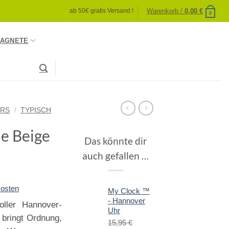
Warenkorb /
0,00
€
ab 50€ gratis Versand !
0
AGNETE
IRS
/
TYPISCH
e Beige
Das könnte dir
auch gefallen …
osten
My Clock ™
- Hannover
oller Hannover-
Uhr
 bringt Ordnung,
15,95
€