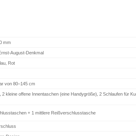
100 mm
 Ernst-August-Denkmal
lau, Rot
lbar von 80–145 cm
2 kleine offene Innentaschen (eine Handygröße), 2 Schlaufen für Ku
hlusstaschen + 1 mittlere Reißverschlusstasche
rschluss