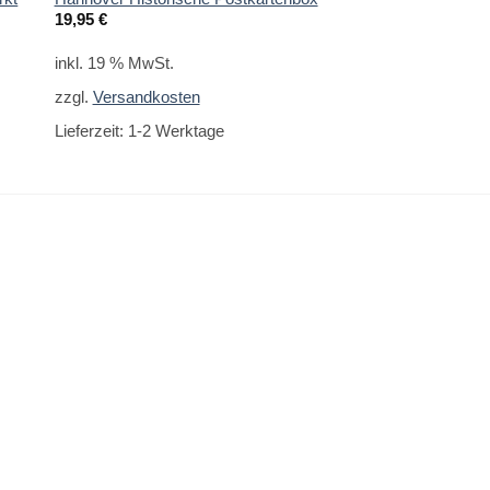
19,95
€
1,40
€
inkl. 19 % MwSt.
inkl. 19 % MwSt.
zzgl.
Versandkosten
zzgl.
Versandkoste
Lieferzeit:
1-2 Werktage
Lieferzeit:
1-2 Werk