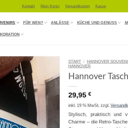
Kontakt
Mein Konto
Versandkosten
Kasse
UVENIRS
FÜR WEN?
ANLÄSSE
KÜCHE UND GENUSS
M
KORATION
START
/
HANNOVER SOUVEN
HANNOVER
Hannover Tasch
29,95
€
inkl. 19 % MwSt.
zzgl.
Versandk
Stylisch, praktisch und v
Charme – die Retro-Tasche