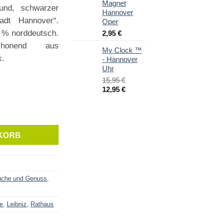
Magnet
und, schwarzer
Hannover
tadt Hannover“.
Oper
0 % norddeutsch.
2,95
€
chonend aus
My Clock ™
k.
- Hannover
Uhr
15,95
€
Ursprünglicher
Aktueller
12,95
€
Preis
Preis
war:
ist:
hild Menge
15,95 €
12,95 €.
KORB
che und Genuss
,
e
,
Leibniz
,
Rathaus