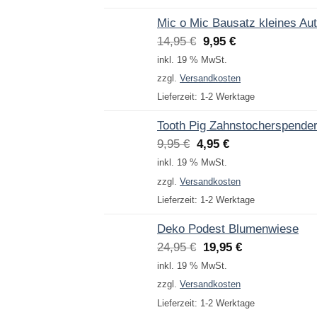
Mic o Mic Bausatz kleines Au
Ursprünglicher
Aktueller
14,95
€
9,95
€
Preis
Preis
inkl. 19 % MwSt.
war:
ist:
zzgl.
Versandkosten
14,95 €
9,95 €.
Lieferzeit:
1-2 Werktage
Tooth Pig Zahnstocherspende
Ursprünglicher
Aktueller
9,95
€
4,95
€
Preis
Preis
inkl. 19 % MwSt.
war:
ist:
zzgl.
Versandkosten
9,95 €
4,95 €.
Lieferzeit:
1-2 Werktage
Deko Podest Blumenwiese
Ursprünglicher
Aktueller
24,95
€
19,95
€
Preis
Preis
inkl. 19 % MwSt.
war:
ist:
zzgl.
Versandkosten
24,95 €
19,95 €.
Lieferzeit:
1-2 Werktage