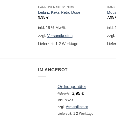
HANNOVER SOUVENIRS
HANN
Leibniz Keks Retro Dose
Mous
9,95
€
7,95
inkl. 19 % MwSt.
inkl.
zzgl.
Versandkosten
zzgl
Lieferzeit:
1-2 Werktage
Liefe
IM ANGEBOT
Ordnungshüter
Ursprünglicher
Aktueller
4,95
€
3,95
€
Preis
Preis
inkl. MwSt.
war:
ist:
zzgl.
Versandkosten
4,95 €
3,95 €.
Lieferzeit:
1-2 Werktage