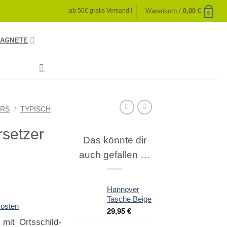
Warenkorb /
0,00
€
ab 50€ gratis Versand !
0
AGNETE
IRS
/
TYPISCH
setzer
Das könnte dir
auch gefallen …
Hannover
Tasche Beige
osten
29,95
€
mit Ortsschild-