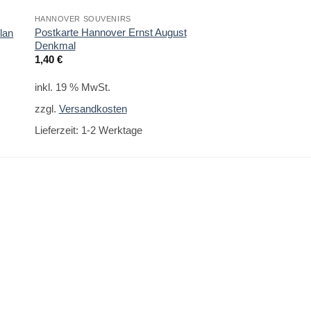
HANNOVER SOUVENIRS
HANNOVER SOUVENIR
Postkarte Hannover Ernst August
lan
Postkarte Hannover
Denkmal
1,40
€
1,40
€
inkl. 19 % MwSt.
inkl. 19 % MwSt.
zzgl.
Versandkoste
zzgl.
Versandkosten
Lieferzeit:
1-2 Werk
Lieferzeit:
1-2 Werktage