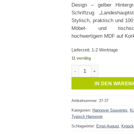
Design – gelber Hintergr
Schriftzug „Landeshaupts
Stylisch, praktisch und 10
Möbel- und tischs
hochwertigem MDF auf Kor
Lieferzeit:
1-2 Werktage
11 vorrätig
Hannover Untersetzer Ortssc
IN DEN WAREN
Artikelnummer:
37-37
Kategorien:
Hannover Souvenirs
,
Kü
Typisch Hannover
Schlagwörter:
Ernst-August
,
Kröpck