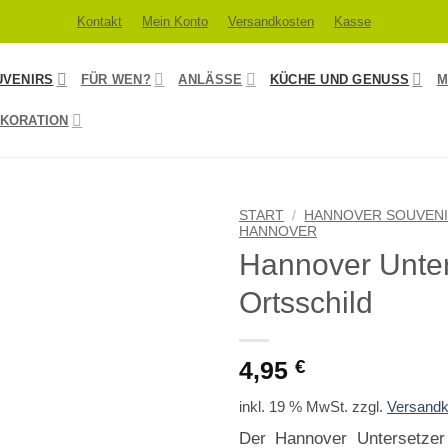
Kontakt
Mein Konto
Versandkosten
Kasse
UVENIRS
FÜR WEN?
ANLÄSSE
KÜCHE UND GENUSS
M
KORATION
START
/
HANNOVER SOUVEN
HANNOVER
Hannover Unter
Ortsschild
4,95
€
inkl. 19 % MwSt.
zzgl.
Versandk
Der Hannover Untersetzer 