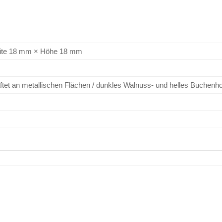
G
ite 18 mm × Höhe 18 mm
ftet an metallischen Flächen / dunkles Walnuss- und helles Buchenh