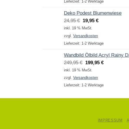
Lieferzeit:
1-2 Werktage
Deko Podest Blumenwiese
Ursprünglicher
Aktueller
24,95
€
19,95
€
Preis
Preis
inkl. 19 % MwSt.
war:
ist:
zzgl.
Versandkosten
24,95 €
19,95 €.
Lieferzeit:
1-2 Werktage
Wandbild Ölbild Acryl Rainy 
Ursprünglicher
Aktueller
249,95
€
199,95
€
Preis
Preis
inkl. 19 % MwSt.
war:
ist:
zzgl.
Versandkosten
249,95 €
199,95 €.
Lieferzeit:
1-2 Werktage
IMPRESSUM