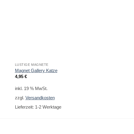
LUSTIGE MAGNETE
GESCHENKE ZUR HOC
Magnet Gallery Katze
Holzmagnet Hochze
4,95
€
2,95
€
inkl. 19 % MwSt.
inkl. 19 % MwSt.
zzgl.
Versandkosten
zzgl.
Versandkoste
Lieferzeit:
1-2 Werktage
Lieferzeit:
1-2 Werk