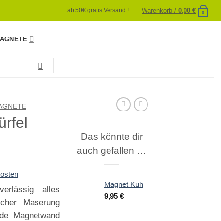
Warenkorb /
0,00
€
ab 50€ gratis Versand !
0
AGNETE
AGNETE
rfel
Das könnte dir
auch gefallen …
osten
Magnet Kuh
erlässig alles
9,95
€
licher Maserung
ede Magnetwand