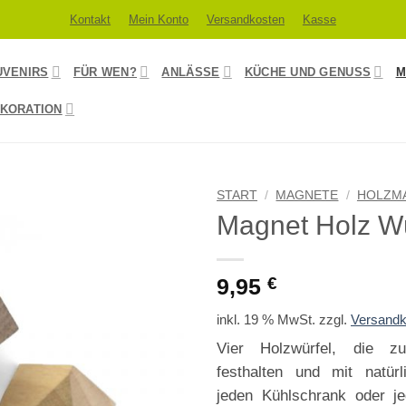
Kontakt
Mein Konto
Versandkosten
Kasse
UVENIRS
FÜR WEN?
ANLÄSSE
KÜCHE UND GENUSS
M
KORATION
START
/
MAGNETE
/
HOLZM
Magnet Holz Wü
9,95
€
inkl. 19 % MwSt.
zzgl.
Versandk
Vier Holzwürfel, die zuv
festhalten und mit natür
jeden Kühlschrank oder j