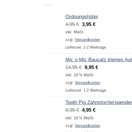
Ordnungshüter
Ursprünglicher
Aktueller
4,95
€
3,95
€
Preis
Preis
inkl. MwSt.
war:
ist:
zzgl.
Versandkosten
4,95 €
3,95 €.
Lieferzeit:
1-2 Werktage
Mic o Mic Bausatz kleines Au
Ursprünglicher
Aktueller
14,95
€
9,95
€
Preis
Preis
inkl. 19 % MwSt.
war:
ist:
zzgl.
Versandkosten
14,95 €
9,95 €.
Lieferzeit:
1-2 Werktage
Tooth Pig Zahnstocherspende
Ursprünglicher
Aktueller
9,95
€
4,95
€
Preis
Preis
inkl. 19 % MwSt.
war:
ist:
zzgl.
Versandkosten
9,95 €
4,95 €.