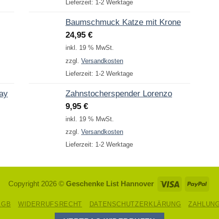
Lieferzeit:
1-2 Werktage
Baumschmuck Katze mit Krone
24,95
€
inkl. 19 % MwSt.
zzgl.
Versandkosten
Lieferzeit:
1-2 Werktage
Day
Zahnstocherspender Lorenzo
9,95
€
inkl. 19 % MwSt.
zzgl.
Versandkosten
Lieferzeit:
1-2 Werktage
Visa
Pay
Copyright 2026 ©
Geschenke List Hannover
AGB
WIDERRUFSRECHT
DATENSCHUTZERKLÄRUNG
ZAHLUN