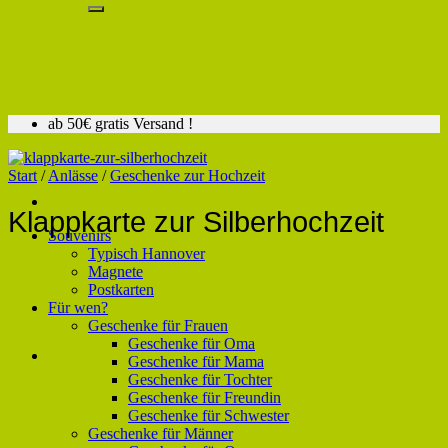
ab 50€ gratis Versand !
Start
/
Anlässe
/
Geschenke zur Hochzeit
Klappkarte zur Silberhochzeit
Souvenirs
Typisch Hannover
Magnete
Postkarten
Für wen?
Geschenke für Frauen
Geschenke für Oma
Geschenke für Mama
Geschenke für Tochter
Geschenke für Freundin
Geschenke für Schwester
Geschenke für Männer