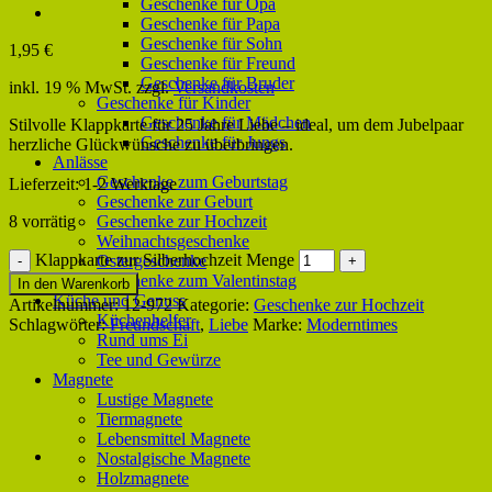
Geschenke für Opa
Geschenke für Papa
Geschenke für Sohn
1,95
€
Geschenke für Freund
Geschenke für Bruder
inkl. 19 % MwSt.
zzgl.
Versandkosten
Geschenke für Kinder
Geschenke für Mädchen
Stilvolle Klappkarte für 25 Jahre Liebe – ideal, um dem Jubelpaar
Geschenke für Jungs
herzliche Glückwünsche zu überbringen.
Anlässe
Geschenke zum Geburtstag
Lieferzeit:
1-2 Werktage
Geschenke zur Geburt
Geschenke zur Hochzeit
8 vorrätig
Weihnachtsgeschenke
Klappkarte zur Silberhochzeit Menge
Ostergeschenke
Geschenke zum Valentinstag
In den Warenkorb
Küche und Genuss
Artikelnummer:
12-972
Kategorie:
Geschenke zur Hochzeit
Küchenhelfer
Schlagwörter:
Freundschaft
,
Liebe
Marke:
Moderntimes
Rund ums Ei
Tee und Gewürze
Magnete
Lustige Magnete
Tiermagnete
Lebensmittel Magnete
Nostalgische Magnete
Holzmagnete