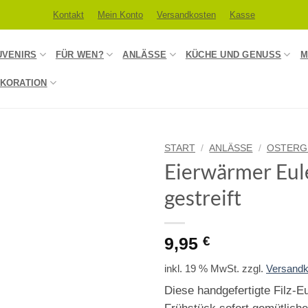
Kontakt
Mein Konto
Versandkosten
Kasse
UVENIRS
FÜR WEN?
ANLÄSSE
KÜCHE UND GENUSS
M
KORATION
START
/
ANLÄSSE
/
OSTERG
Eierwärmer Eul
gestreift
9,95
€
inkl. 19 % MwSt.
zzgl.
Versandk
Diese handgefertigte Filz-E