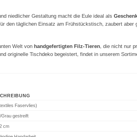
und niedlicher Gestaltung macht die Eule ideal als
Geschenk
für den täglichen Einsatz am Frühstückstisch, zaubert aber g
bunten Welt von
handgefertigten Filz-Tieren
, die nicht nur 
t und originelle Tischdeko begeistert, findet in unserem Sort
CHREIBUNG
(textiles Faservlies)
Grau gestreift
12 cm
ändige Handarbeit