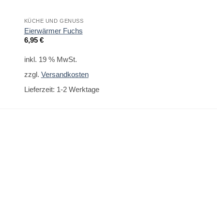
KÜCHE UND GENUSS
ANLÄSSE
Eierwärmer Fuchs
Fahrradklingel Ente
6,95
€
9,95
€
inkl. 19 % MwSt.
inkl. 19 % MwSt.
zzgl.
Versandkosten
zzgl.
Versandkoste
Lieferzeit:
1-2 Werktage
Lieferzeit:
1-2 Werk