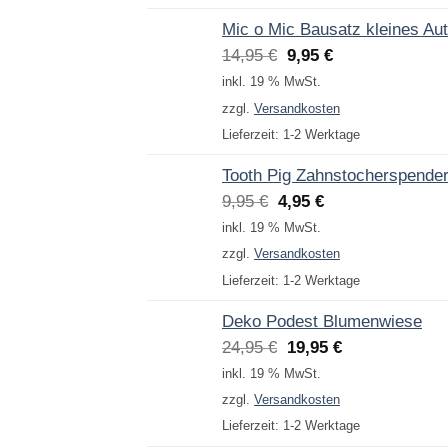
Mic o Mic Bausatz kleines Au
Ursprünglicher
Aktueller
14,95
€
9,95
€
Preis
Preis
inkl. 19 % MwSt.
war:
ist:
zzgl.
Versandkosten
14,95 €
9,95 €.
Lieferzeit:
1-2 Werktage
Tooth Pig Zahnstocherspende
Ursprünglicher
Aktueller
9,95
€
4,95
€
Preis
Preis
inkl. 19 % MwSt.
war:
ist:
zzgl.
Versandkosten
9,95 €
4,95 €.
Lieferzeit:
1-2 Werktage
Deko Podest Blumenwiese
Ursprünglicher
Aktueller
24,95
€
19,95
€
Preis
Preis
inkl. 19 % MwSt.
war:
ist:
zzgl.
Versandkosten
24,95 €
19,95 €.
Lieferzeit:
1-2 Werktage