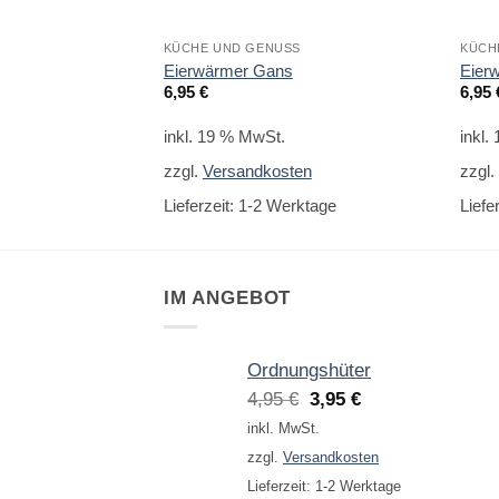
KÜCHE UND GENUSS
KÜCH
Eierwärmer Gans
Eier
6,95
€
6,95
inkl. 19 % MwSt.
inkl.
zzgl.
Versandkosten
zzgl
Lieferzeit:
1-2 Werktage
Liefe
IM ANGEBOT
Ordnungshüter
Ursprünglicher
Aktueller
4,95
€
3,95
€
Preis
Preis
inkl. MwSt.
war:
ist:
zzgl.
Versandkosten
4,95 €
3,95 €.
Lieferzeit:
1-2 Werktage