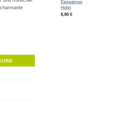
 und fröhlicher.
Eierwärmer
 charmante
Huhn
6,95
€
nge
KORB