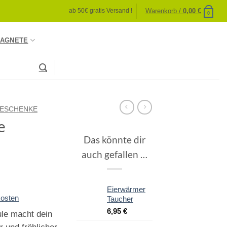
Warenkorb /
0,00
€
ab 50€ gratis Versand !
0
AGNETE
ESCHENKE
e
Das könnte dir
auch gefallen …
Eierwärmer
osten
Taucher
6,95
€
ule macht dein