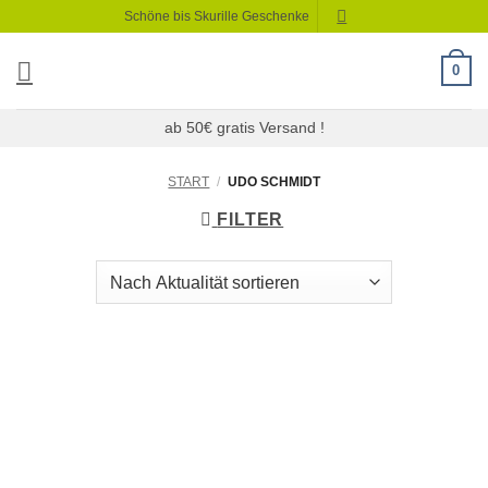
Zum
Schöne bis Skurille Geschenke
Inhalt
springen
0
ab 50€ gratis Versand !
START
/
UDO SCHMIDT
FILTER