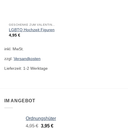
GESCHENKE ZUM VALENTINSTAG
LGBTQ Hochzeit Figuren
4,95
€
inkl. MwSt.
zzgl.
Versandkosten
Lieferzeit:
1-2 Werktage
IM ANGEBOT
Ordnungshüter
Ursprünglicher
Aktueller
4,95
€
3,95
€