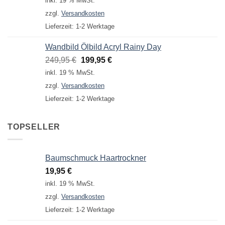
inkl. 19 % MwSt.
war:
ist:
zzgl.
Versandkosten
24,95 €
19,95 €.
Lieferzeit:
1-2 Werktage
Wandbild Ölbild Acryl Rainy Day
Ursprünglicher
Aktueller
249,95
€
199,95
€
Preis
Preis
inkl. 19 % MwSt.
war:
ist:
zzgl.
Versandkosten
249,95 €
199,95 €.
Lieferzeit:
1-2 Werktage
TOPSELLER
Baumschmuck Haartrockner
19,95
€
inkl. 19 % MwSt.
zzgl.
Versandkosten
Lieferzeit:
1-2 Werktage