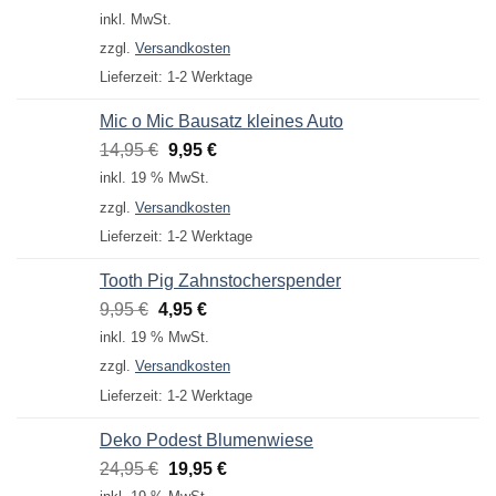
Preis
Preis
inkl. MwSt.
war:
ist:
zzgl.
Versandkosten
4,95 €
3,95 €.
Lieferzeit:
1-2 Werktage
Mic o Mic Bausatz kleines Auto
Ursprünglicher
Aktueller
14,95
€
9,95
€
Preis
Preis
inkl. 19 % MwSt.
war:
ist:
zzgl.
Versandkosten
14,95 €
9,95 €.
Lieferzeit:
1-2 Werktage
Tooth Pig Zahnstocherspender
Ursprünglicher
Aktueller
9,95
€
4,95
€
Preis
Preis
inkl. 19 % MwSt.
war:
ist:
zzgl.
Versandkosten
9,95 €
4,95 €.
Lieferzeit:
1-2 Werktage
Deko Podest Blumenwiese
Ursprünglicher
Aktueller
24,95
€
19,95
€
Preis
Preis