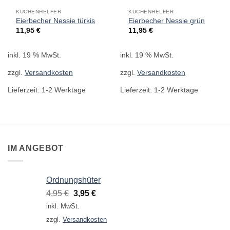
KÜCHENHELFER
KÜCHENHELFER
Eierbecher Nessie türkis
Eierbecher Nessie grün
11,95
€
11,95
€
inkl. 19 % MwSt.
inkl. 19 % MwSt.
zzgl.
Versandkosten
zzgl.
Versandkosten
Lieferzeit:
1-2 Werktage
Lieferzeit:
1-2 Werktage
IM ANGEBOT
Ordnungshüter
Ursprünglicher
Aktueller
4,95
€
3,95
€
Preis
Preis
inkl. MwSt.
war:
ist:
zzgl.
Versandkosten
4,95 €
3,95 €.