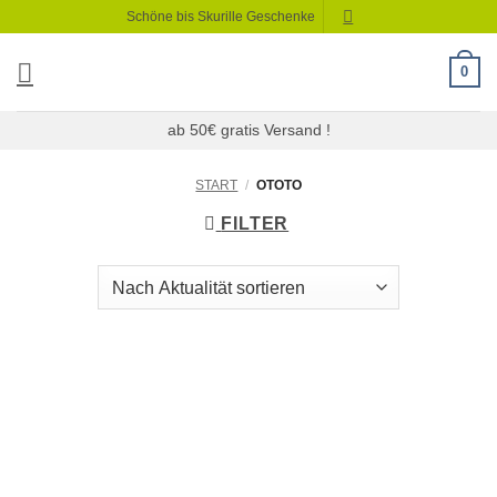
Zum
Schöne bis Skurille Geschenke
Inhalt
springen
0
ab 50€ gratis Versand !
START
/
OTOTO
FILTER