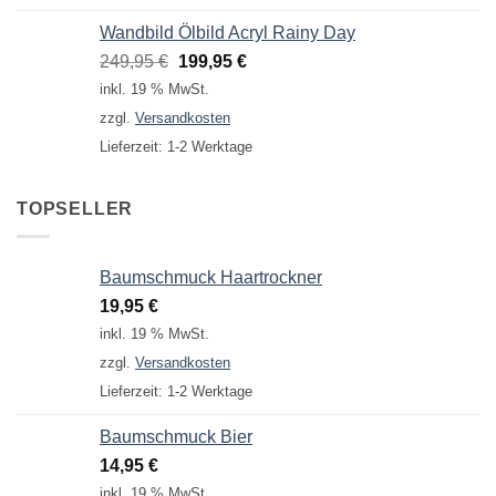
Wandbild Ölbild Acryl Rainy Day
Ursprünglicher
Aktueller
249,95
€
199,95
€
Preis
Preis
inkl. 19 % MwSt.
war:
ist:
zzgl.
Versandkosten
249,95 €
199,95 €.
Lieferzeit:
1-2 Werktage
TOPSELLER
Baumschmuck Haartrockner
19,95
€
inkl. 19 % MwSt.
zzgl.
Versandkosten
Lieferzeit:
1-2 Werktage
Baumschmuck Bier
14,95
€
inkl. 19 % MwSt.