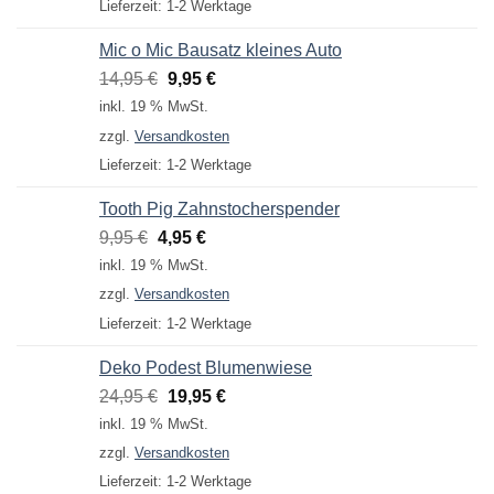
Lieferzeit:
1-2 Werktage
Mic o Mic Bausatz kleines Auto
Ursprünglicher
Aktueller
14,95
€
9,95
€
Preis
Preis
inkl. 19 % MwSt.
war:
ist:
zzgl.
Versandkosten
14,95 €
9,95 €.
Lieferzeit:
1-2 Werktage
Tooth Pig Zahnstocherspender
Ursprünglicher
Aktueller
9,95
€
4,95
€
Preis
Preis
inkl. 19 % MwSt.
war:
ist:
zzgl.
Versandkosten
9,95 €
4,95 €.
Lieferzeit:
1-2 Werktage
Deko Podest Blumenwiese
Ursprünglicher
Aktueller
24,95
€
19,95
€
Preis
Preis
inkl. 19 % MwSt.
war:
ist:
zzgl.
Versandkosten
24,95 €
19,95 €.
Lieferzeit:
1-2 Werktage