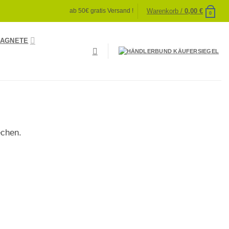
Warenkorb /
0,00
€
ab 50€ gratis Versand !
0
AGNETE
echen.