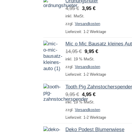
Ordnungshüter
Ursprünglicher
Aktueller
4,95
€
3,95
€
Preis
Preis
inkl. MwSt.
war:
ist:
zzgl.
Versandkosten
4,95 €
3,95 €.
Lieferzeit:
1-2 Werktage
Mic o Mic Bausatz kleines Au
Ursprünglicher
Aktueller
14,95
€
9,95
€
Preis
Preis
inkl. 19 % MwSt.
war:
ist:
zzgl.
Versandkosten
14,95 €
9,95 €.
Lieferzeit:
1-2 Werktage
Tooth Pig Zahnstocherspende
Ursprünglicher
Aktueller
9,95
€
4,95
€
Preis
Preis
inkl. 19 % MwSt.
war:
ist:
zzgl.
Versandkosten
9,95 €
4,95 €.
Lieferzeit:
1-2 Werktage
Deko Podest Blumenwiese