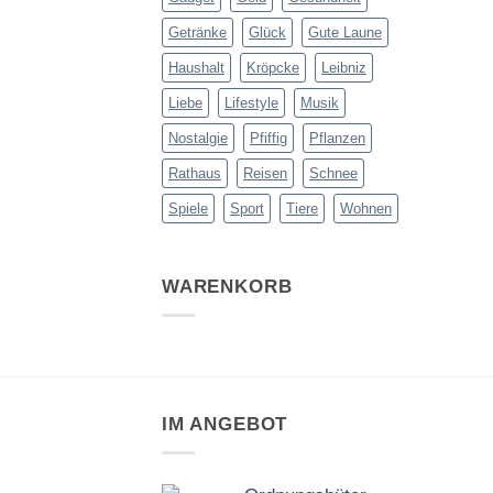
Getränke
Glück
Gute Laune
Haushalt
Kröpcke
Leibniz
Liebe
Lifestyle
Musik
Nostalgie
Pfiffig
Pflanzen
Rathaus
Reisen
Schnee
Spiele
Sport
Tiere
Wohnen
WARENKORB
IM ANGEBOT