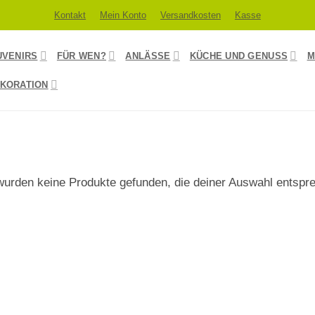
Kontakt
Mein Konto
Versandkosten
Kasse
UVENIRS
FÜR WEN?
ANLÄSSE
KÜCHE UND GENUSS
M
KORATION
wurden keine Produkte gefunden, die deiner Auswahl entspr