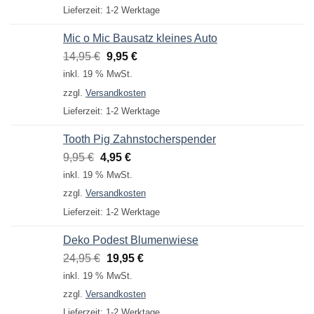
Lieferzeit:
1-2 Werktage
Mic o Mic Bausatz kleines Auto
Ursprünglicher
Aktueller
14,95
€
9,95
€
Preis
Preis
inkl. 19 % MwSt.
war:
ist:
zzgl.
Versandkosten
14,95 €
9,95 €.
Lieferzeit:
1-2 Werktage
Tooth Pig Zahnstocherspender
Ursprünglicher
Aktueller
9,95
€
4,95
€
Preis
Preis
inkl. 19 % MwSt.
war:
ist:
zzgl.
Versandkosten
9,95 €
4,95 €.
Lieferzeit:
1-2 Werktage
Deko Podest Blumenwiese
Ursprünglicher
Aktueller
24,95
€
19,95
€
Preis
Preis
inkl. 19 % MwSt.
war:
ist:
zzgl.
Versandkosten
24,95 €
19,95 €.
Lieferzeit:
1-2 Werktage