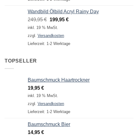
Wandbild Ölbild Acryl Rainy Day
Ursprünglicher
Aktueller
249,95
€
199,95
€
Preis
Preis
inkl. 19 % MwSt.
war:
ist:
zzgl.
Versandkosten
249,95 €
199,95 €.
Lieferzeit:
1-2 Werktage
TOPSELLER
Baumschmuck Haartrockner
19,95
€
inkl. 19 % MwSt.
zzgl.
Versandkosten
Lieferzeit:
1-2 Werktage
Baumschmuck Bier
14,95
€