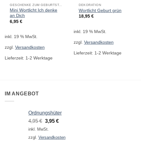
GESCHENKE ZUM GEBURTSTAG
DEKORATION
Mini Wortlicht Ich denke
Wortlicht Geburt grün
an Dich
18,95
€
6,95
€
inkl. 19 % MwSt.
inkl. 19 % MwSt.
zzgl.
Versandkosten
zzgl.
Versandkosten
Lieferzeit:
1-2 Werktage
Lieferzeit:
1-2 Werktage
IM ANGEBOT
Ordnungshüter
Ursprünglicher
Aktueller
4,95
€
3,95
€
Preis
Preis
inkl. MwSt.
war:
ist:
zzgl.
Versandkosten
4,95 €
3,95 €.